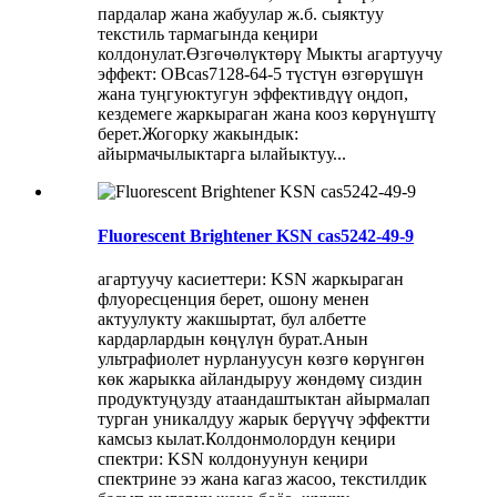
пардалар жана жабуулар ж.б. сыяктуу
текстиль тармагында кеңири
колдонулат.Өзгөчөлүктөрү Мыкты агартуучу
эффект: OBcas7128-64-5 түстүн өзгөрүшүн
жана туңгуюктугун эффективдүү оңдоп,
кездемеге жаркыраган жана кооз көрүнүштү
берет.Жогорку жакындык:
айырмачылыктарга ылайыктуу...
Fluorescent Brightener KSN cas5242-49-9
агартуучу касиеттери: KSN жаркыраган
флуоресценция берет, ошону менен
актуулукту жакшыртат, бул албетте
кардарлардын көңүлүн бурат.Анын
ультрафиолет нурлануусун көзгө көрүнгөн
көк жарыкка айландыруу жөндөмү сиздин
продуктуңузду атаандаштыктан айырмалап
турган уникалдуу жарык берүүчү эффектти
камсыз кылат.Колдонмолордун кеңири
спектри: KSN колдонуунун кеңири
спектрине ээ жана кагаз жасоо, текстилдик