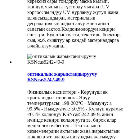
керексиз сары тондорду маска кылып,
жандуу, чыныгы түстөрдү чыгарат.UV
коргоо: зыяндуу UV нурлануу жутуп жана
зыянсыздандырат, материалдык
деградациясын алдын алуу жана анын
сапатын сактоо.Колдонмолордун кеңири
спектри: Бул пластмасса, текстиль, боектор,
сыя, ж.б. сыяктуу ар кандай материалдарга
ылайыктуу жана...
оптикалык жарыктандыруучу
KSNcas5242-49-9
Физикалык касиеттери - Көрүнүш: ак
кристаллдык порошок - Эрүү
температурасы: 198-202°C - Мазмуну: ≥
99,5% - Нымдуулук: ≤0,5% - Күлдүн курамы:
≤0,1% колдонуу KSNcas5242-49-9, анын
ичинде кеңири колдонууга ээ. бирок алар
менен чектелбестен - Текстильдер:
кездемелердин актыгын жана жарыктыгын
жакшыртат, аларды визуалдык жагымдуу