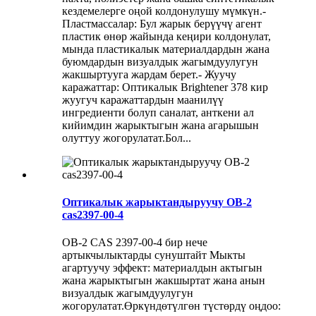
кездемелерге оңой колдонулушу мүмкүн.-
Пластмассалар: Бул жарык берүүчү агент
пластик өнөр жайында кеңири колдонулат,
мында пластикалык материалдардын жана
буюмдардын визуалдык жагымдуулугун
жакшыртууга жардам берет.- Жуучу
каражаттар: Оптикалык Brightener 378 кир
жуугуч каражаттардын маанилүү
ингредиенти болуп саналат, анткени ал
кийимдин жарыктыгын жана агарышын
олуттуу жогорулатат.Бол...
Оптикалык жарыктандыруучу OB-2
cas2397-00-4
OB-2 CAS 2397-00-4 бир нече
артыкчылыктарды сунуштайт Мыкты
агартуучу эффект: материалдын актыгын
жана жарыктыгын жакшыртат жана анын
визуалдык жагымдуулугун
жогорулатат.Өркүндөтүлгөн түстөрдү оңдоо: