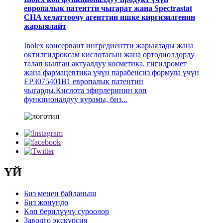
европалык патентти чыгарат жана Spectrastat
CHA хелаттоочу агенттин ишке киргизилгенин
жарыялайт
Inolex консервант ингредиентти жарыялады жана
октилгидроксам кислотасын жана ортодиолдорду
талап кылган актуалдуу косметика, гигидромет
жана фармацевтика үчүн парабенсиз формула үчүн
EP3075401B1 европалык патентин
чыгарды.Кислота эфирлеринин көп
функционалдуу курамы, биз...
ҮЙ
Биз менен байланыш
Биз жөнүндө
Көп берилүүчү суроолор
Заводго экскурсия