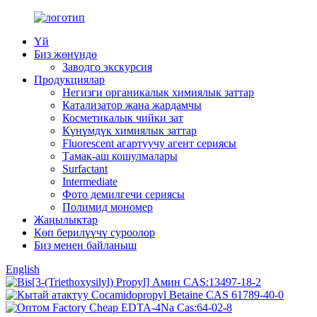
Үй
Биз жөнүндө
Заводго экскурсия
Продукциялар
Негизги органикалык химиялык заттар
Катализатор жана жардамчы
Косметикалык чийки зат
Күнүмдүк химиялык заттар
Fluorescent агартуучу агент сериясы
Тамак-аш кошулмалары
Surfactant
Intermediate
Фото демилгечи сериясы
Полимид мономер
Жаңылыктар
Көп берилүүчү суроолор
Биз менен байланыш
English