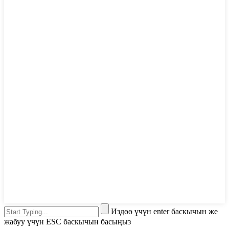
Издөө үчүн enter баскычын же
жабуу үчүн ESC баскычын басыңыз