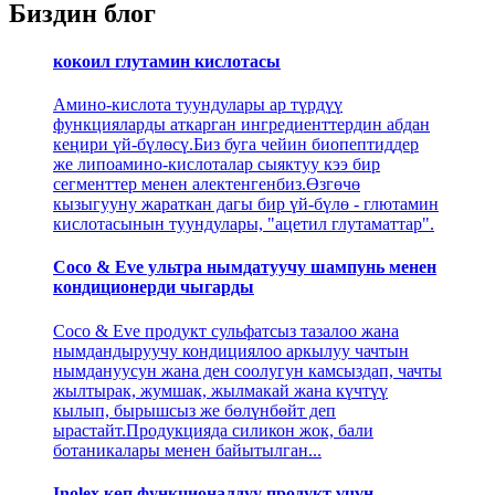
Биздин блог
кокоил глутамин кислотасы
Амино-кислота туундулары ар түрдүү
функцияларды аткарган ингредиенттердин абдан
кеңири үй-бүлөсү.Биз буга чейин биопептиддер
же липоамино-кислоталар сыяктуу кээ бир
сегменттер менен алектенгенбиз.Өзгөчө
кызыгууну жараткан дагы бир үй-бүлө - глютамин
кислотасынын туундулары, "ацетил глутаматтар".
Coco & Eve ультра нымдатуучу шампунь менен
кондиционерди чыгарды
Coco & Eve продукт сульфатсыз тазалоо жана
нымдандыруучу кондициялоо аркылуу чачтын
нымдануусун жана ден соолугун камсыздап, чачты
жылтырак, жумшак, жылмакай жана күчтүү
кылып, бырышсыз же бөлүнбөйт деп
ырастайт.Продукцияда силикон жок, бали
ботаникалары менен байытылган...
Inolex көп функционалдуу продукт үчүн