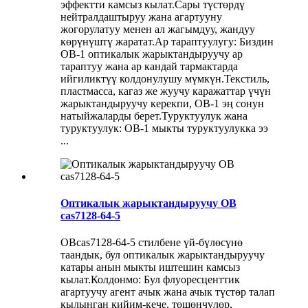
эффектти камсыз кылат.Сары түстөрдү
нейтралдаштыруу жана агартууну
жогорулатуу менен ал жагымдуу, жандуу
көрүнүштү жаратат.Ар тараптуулугу: Биздин
OB-1 оптикалык жарыктандыруучу ар
тараптуу жана ар кандай тармактарда
ийгиликтүү колдонулушу мүмкүн.Текстиль,
пластмасса, кагаз же жуучу каражаттар үчүн
жарыктандыруучу керекпи, OB-1 эң сонун
натыйжаларды берет.Туруктуулук жана
туруктуулук: OB-1 мыкты туруктуулукка ээ
...
Оптикалык жарыктандыруучу OB
cas7128-64-5
OBcas7128-64-5 стилбене үй-бүлөсүнө
таандык, бул оптикалык жарыктандыруучу
катары анын мыкты иштешин камсыз
кылат.Колдонмо: Бул флуоресценттик
агартуучу агент ачык жана ачык түстөр талап
кылынган кийим-кече, төшөнчүлөр,