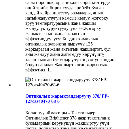
сары порошок, органикалык эриткичтерде
оңой эрийт, бирок сууда эрибейт.Бул ар
кандай кайра иштетүү ыкмалары, анын
натыйжалуулугун камсыз кылуу, жогорку
эрүү температурасына жана жакшы
жылуулук туруктуулугуна ээ.Жогорку
жарыктыктын жана актыктын
эффективдүүлүгү: Биздин химиялык
оптикалык жарыктандыруучу 135
жаркыраган жана актыгын жакшыртат, бул
аны жандуу жана жагымдуу көрүнүштү
талап кылган буюмдар үчүн эң сонун тандоо
болуп саналат.Жакшыртылган жарыктык
эффектиси l...
Оптикалык жарыктандыруучу 378/ FP-
127cas40470-68-6
Колдонуу аймактары - Текстильдер:
Оптикалык Brightener 378 даяр текстилдик
буюмдардын көрүнүшүн жакшыртуу үчүн
пахта, полиэстер жана башка синтетикалык