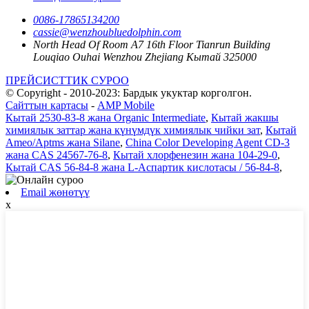
0086-17865134200
cassie@wenzhoubluedolphin.com
North Head Of Room A7 16th Floor Tianrun Building
Louqiao Ouhai Wenzhou Zhejiang Кытай 325000
ПРЕЙСИСТТИК СУРОО
© Copyright - 2010-2023: Бардык укуктар корголгон.
Сайттын картасы
-
AMP Mobile
Кытай 2530-83-8 жана Organic Intermediate
,
Кытай жакшы
химиялык заттар жана күнүмдүк химиялык чийки зат
,
Кытай
Ameo/Aptms жана Silane
,
China Color Developing Agent CD-3
жана CAS 24567-76-8
,
Кытай хлорфенезин жана 104-29-0
,
Кытай CAS 56-84-8 жана L-Аспартик кислотасы / 56-84-8
,
Email жөнөтүү
x