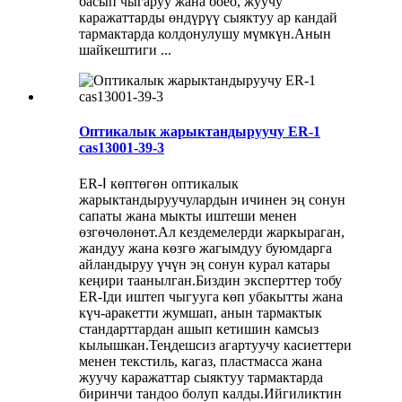
басып чыгаруу жана боёо, жуучу
каражаттарды өндүрүү сыяктуу ар кандай
тармактарда колдонулушу мүмкүн.Анын
шайкештиги ...
Оптикалык жарыктандыруучу ER-1
cas13001-39-3
ER-Ⅰ көптөгөн оптикалык
жарыктандыруучулардын ичинен эң сонун
сапаты жана мыкты иштеши менен
өзгөчөлөнөт.Ал кездемелерди жаркыраган,
жандуу жана көзгө жагымдуу буюмдарга
айландыруу үчүн эң сонун курал катары
кеңири таанылган.Биздин эксперттер тобу
ER-Iди иштеп чыгууга көп убакытты жана
күч-аракетти жумшап, анын тармактык
стандарттардан ашып кетишин камсыз
кылышкан.Теңдешсиз агартуучу касиеттери
менен текстиль, кагаз, пластмасса жана
жуучу каражаттар сыяктуу тармактарда
биринчи тандоо болуп калды.Ийгиликтин