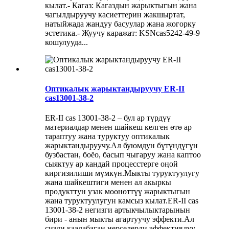
кылат.- Кагаз: Кагаздын жарыктыгын жана
чагылдыруучу касиеттерин жакшыртат,
натыйжада жандуу басуулар жана жогорку
эстетика.- Жуучу каражат: KSNcas5242-49-9
кошулууда...
Оптикалык жарыктандыруучу ER-II
cas13001-38-2
ER-II cas 13001-38-2 – бул ар түрдүү
материалдар менен шайкеш келген өтө ар
тараптуу жана туруктуу оптикалык
жарыктандыруучу.Ал буюмдун бүтүндүгүн
бузбастан, боёо, басып чыгаруу жана каптоо
сыяктуу ар кандай процесстерге оңой
киргизилиши мүмкүн.Мыкты туруктуулугу
жана шайкештиги менен ал акыркы
продукттун узак мөөнөттүү жарыктыгын
жана туруктуулугун камсыз кылат.ER-II cas
13001-38-2 негизги артыкчылыктарынын
бири - анын мыкты агартуучу эффекти.Ал
сизди каалабаган нерселерди эффективдүү