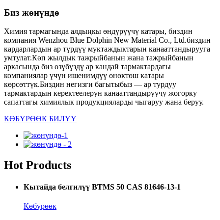
Биз жөнүндө
Химия тармагында алдыңкы өндүрүүчү катары, биздин
компания Wenzhou Blue Dolphin New Material Co., Ltd.биздин
кардарлардын ар түрдүү муктаждыктарын канааттандырууга
умтулат.Көп жылдык тажрыйбанын жана тажрыйбанын
аркасында биз өзүбүздү ар кандай тармактардагы
компаниялар үчүн ишенимдүү өнөктөш катары
көрсөттүк.Биздин негизги багытыбыз — ар турдуу
тармактардын керектеелерун канааттандыруучу жогорку
сапаттагы химиялык продукцияларды чыгаруу жана беруу.
КӨБҮРӨӨК БИЛҮҮ
Hot Products
Кытайда белгилүү BTMS 50 CAS 81646-13-1
Көбүрөөк