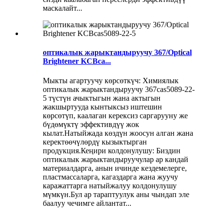
маскалайт...
оптикалык жарыктандыруучу 367/Optical
Brightener KCBca...
Мыкты агартуучу көрсөткүч: Химиялык
оптикалык жарыктандыруучу 367cas5089-22-
5 түстүн ачыктыгын жана актыгын
жакшыртууда кынтыксыз иштешин
көрсөтүп, каалаган керексиз саргарууну же
бүдөмүктү эффективдүү жок
кылат.Натыйжада көздүн жоосун алган жана
керектөөчүлөрдү кызыктырган
продукция.Кеңири колдонулушу: Биздин
оптикалык жарыктандыруучулар ар кандай
материалдарга, анын ичинде кездемелерге,
пластмассаларга, кагаздарга жана жуучу
каражаттарга натыйжалуу колдонулушу
мүмкүн.Бул ар тараптуулук аны чындап эле
баалуу чечимге айлантат...