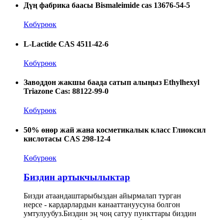
Дүң фабрика баасы Bismaleimide cas 13676-54-5
Көбүрөөк
L-Lactide CAS 4511-42-6
Көбүрөөк
Заводдон жакшы баада сатып алыңыз Ethylhexyl
Triazone Cas: 88122-99-0
Көбүрөөк
50% өнөр жай жана косметикалык класс Глиоксил
кислотасы CAS 298-12-4
Көбүрөөк
Биздин артыкчылыктар
Бизди атаандаштарыбыздан айырмалап турган
нерсе - кардарлардын канааттануусуна болгон
умтулуубуз.Биздин эң чоң сатуу пункттары биздин