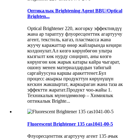
Оптикалык Brightening Agent BBU/Optical
Brighten...
Optical Brightener 220, жогорку эффективдүү
жана ар тараптуу флуоресценттик агартуучу
агент, текстиль, кагаз, пластмасса жана
жуучу каражаттар өнөр жайларында кеңири
колдонулат.Ал көзгө көрүнбөгөн ультра
кызгылт көк нурду сиңирип, аны көзгө
көрүнгөн көк жарык катары кайра чыгарат,
ошону менен материалдардын табигый
саргайуусуна каршы аракеттенет.Бул
процесс акыркы продукттун көрүнүшүн
кескин жакшыртат, жаркыраган жана таза ак
эффектти жаратат.Продукт чоо-жайы 1.
Техникалык мүнөздөмөлөр – Химиялык
оптикалык Brighte...
Fluorescent Brightener 135 cas1041-00-5
Флуоресценттик агартуучу агент 135 ачык