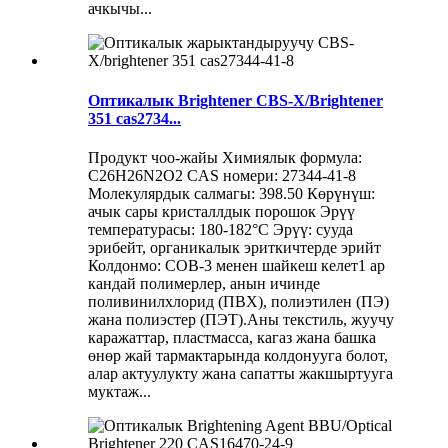
ачкычы...
Оптикалык Brightener CBS-X/Brightener
351 cas2734...
Продукт чоо-жайы Химиялык формула:
C26H26N2O2 CAS номери: 27344-41-8
Молекулярдык салмагы: 398.50 Көрүнүш:
ачык сары кристаллдык порошок Эрүү
температурасы: 180-182°C Эрүү: сууда
эрибейт, органикалык эриткичтерде эрийт
Колдонмо: COB-3 менен шайкеш келет1 ар
кандай полимерлер, анын ичинде
поливинилхлорид (ПВХ), полиэтилен (ПЭ)
жана полиэстер (ПЭТ).Аны текстиль, жуучу
каражаттар, пластмасса, кагаз жана башка
өнөр жай тармактарында колдонууга болот,
алар актуулукту жана сапатты жакшыртууга
муктаж...