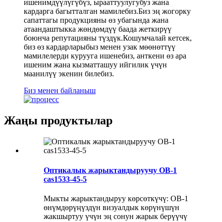
ишенимдүүлүгүбүз, ырааттуулугубуз жана
кардарга багытталган мамилебиз.Биз эң жогорку
сапаттагы продукцияны өз убагында жана
атаандаштыкка жөндөмдүү баада жеткирүү
боюнча репутацияны түздүк.Кошумчалай кетсек,
биз өз кардарларыбыз менен узак мөөнөттүү
мамилелерди курууга ишенебиз, анткени өз ара
ишеним жана кызматташуу ийгилик үчүн
маанилүү экенин билебиз.
Биз менен байланыш
Жаңы продуктылар
Оптикалык жарыктандыруучу OB-1
cas1533-45-5
Мыкты жарыктандыруу көрсөткүчү: OB-1
өнүмдөрүңүздүн визуалдык көрүнүшүн
жакшыртуу үчүн эң сонун жарык берүүчү