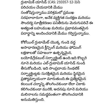
గ్లుటామిక్ యాసిడ్ (CAS: 210357-12-3)ని
పరిచయం చేయడానికి మేము
సంతోషిస్తున్నాము.పరిశ్రమలో ప్రముఖ
సరఫరాదారుగా, అనేక వ్యక్తిగత సంరక్షణ మరియు
సౌందర్య సూత్రీకరణల పనితీరును మెరుగుపరిచే ఈ
అత్యంత బహుముఖ మరియు ప్రభావవంతమైన
పదార్ధాన్ని అందించడానికి మేము గర్విస్తున్నాము.
కోకోయిల్ గ్లుటామేట్ యొక్క గుండె వద్ద
అసాధారణమైన క్లీన్సింగ్ మరియు ఫోమింగ్
లక్షణాలతో సహజంగా ఉత్పన్నమైన,
బయోడిగ్రేడబుల్ సర్ఫ్యాక్టెంట్ ఉంది.ఇది కొబ్బరి
నూనె మరియు ఎల్-గ్లుటామిక్ యాసిడ్ నుండి
తీసుకోబడింది, ఇది సాంప్రదాయ సింథటిక్
సర్ఫ్యాక్టెంట్లకు సురక్షితమైన మరియు స్థిరమైన
ప్రత్యామ్నాయంగా మారుతుంది.ఈ ప్రత్యేకమైన
కలయిక చర్మాన్ని తొలగించకుండా లేదా చికాకు
కలిగించకుండా మురికి, అదనపు నూనె మరియు
మలినాలను సమర్థవంతంగా తొలగించడానికి
అనుమతిస్తుంది.