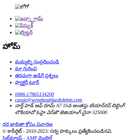
హోమ్
మమ్మల్ని సంప్రదించండి
మా గురించి
తరచుగా అడిగే ప్రశ్నలు
ఫ్యాక్టరీ టూర్
0086-17865134200
cassie@wenzhoubluedolphin.com
నార్త్ హెడ్ ఆఫ్ రూమ్ A7 16వ అంతస్తు టియాన్‌రన్ బిల్డింగ్
లౌకియావో ఓహై వెన్‌జౌ జెజియాంగ్ చైనా 325000
ధర జాబితా కోసం విచారణ
© కాపీరైట్ - 2010-2023: సర్వ హక్కులు ప్రత్యేకించబడినవి.
సైట్‌మ్యాప్
-
AMP మొబైల్