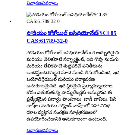
విచారణ
వివరాలు
సోడియం కోకోయిల్ ఐసిథియోనేట్/SCI 85
CAS:61789-32-0
సోడియం కోకోయిల్ ఐసిథియోనేట్ ఒక అద్భుతమైన
మరియు తేలికపాటి సర్ఫ్యాక్టెంట్, ఇది గొప్ప నురుగు
మరియు తేలికపాటి శుభ్రపరిచే పనితీరును
అందిస్తుంది.కొబ్బరి నూనె నుండి తీసుకోబడింది, ఇది
బయోడిగ్రేడబుల్ మరియు పర్యావరణ
అనుకూలమైనది, ఇది స్థిరమైన ప్రత్యామ్నాయాల
కోసం వెతుకుతున్న ఫార్ములేటర్లకు అనువైనది.ఈ
ప్రత్యేకమైన పదార్ధం షాంపూలు, బాడీ వాష్‌లు, ఫేస్
వాష్‌లు మరియు హ్యాండ్ వాష్‌లతో సహా వివిధ
రకాల వ్యక్తిగత సంరక్షణ సూత్రీకరణలలో
ఉపయోగించడానికి అనుకూలంగా ఉంటుంది.
విచారణ
వివరాలు