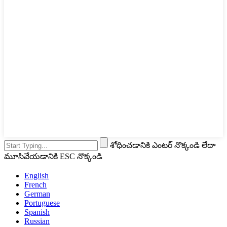
శోధించడానికి ఎంటర్ నొక్కండి లేదా
మూసివేయడానికి ESC నొక్కండి
English
French
German
Portuguese
Spanish
Russian