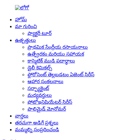
హోమ్
మా గురించి
ఫ్యాక్టరీ టూర్
ఉత్పత్తులు
ప్రాథమిక సేంద్రీయ రసాయనాలు
ఉత్ప్రేరకం మరియు సహాయక
కాస్మెటిక్ ముడి పదార్థాలు
డైలీ కెమికల్స్
ఫ్లోరోసెంట్ తెల్లబడటం ఏజెంట్ సిరీస్
ఆహార సంకలనాలు
సర్ఫ్యాక్టెంట్
మధ్యవర్తులు
ఫోటోఇనిషియేటర్ సిరీస్
పాలిమైడ్ మోనోమర్
వార్తలు
తరచుగా అడిగే ప్రశ్నలు
మమ్మల్ని సంప్రదించండి