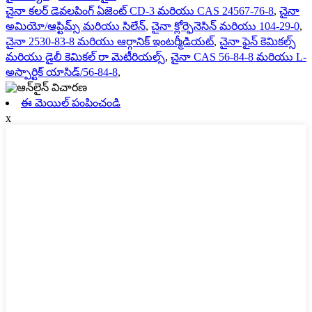
చైనా కలర్ డెవలపింగ్ ఏజెంట్ CD-3 మరియు CAS 24567-76-8
,
చైనా
అమియో/ఆప్టిమ్స్ మరియు సిలేన్
,
చైనా క్లోర్ఫెనెసిన్ మరియు 104-29-0
,
చైనా 2530-83-8 మరియు ఆర్గానిక్ ఇంటర్మీడియట్
,
చైనా ఫైన్ కెమికల్స్
మరియు డైలీ కెమికల్ రా మెటీరియల్స్
,
చైనా CAS 56-84-8 మరియు L-
అస్పార్టిక్ యాసిడ్/56-84-8
,
ఈ మెయిల్ పంపించండి
x