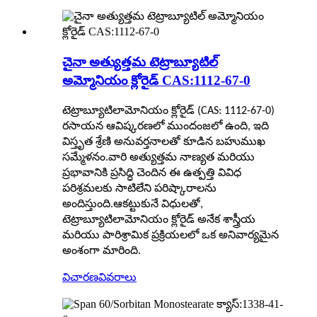
చైనా అత్యుత్తమ టెట్రాబ్యూటిల్
అమ్మోనియం క్లోరైడ్ CAS:1112-67-0
టెట్రాబ్యూటిలామోనియం క్లోరైడ్ (CAS: 1112-67-0)
రసాయన ఆవిష్కరణలో ముందంజలో ఉంది, ఇది
విస్తృత శ్రేణి అనువర్తనాలతో కూడిన బహుముఖ
సమ్మేళనం.వారి అత్యుత్తమ నాణ్యత మరియు
ప్రభావానికి ప్రసిద్ధి చెందిన ఈ ఉత్పత్తి వివిధ
పరిశ్రమలకు సాటిలేని పరిష్కారాలను
అందిస్తుంది.ఆకట్టుకునే విధులతో,
టెట్రాబ్యూటిలామోనియం క్లోరైడ్ అనేక శాస్త్రీయ
మరియు పారిశ్రామిక ప్రక్రియలలో ఒక అనివార్యమైన
అంశంగా మారింది.
విచారణ
వివరాలు