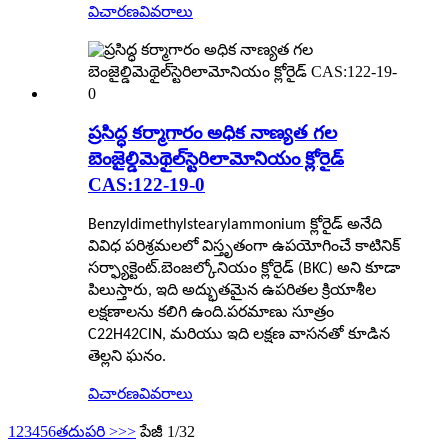
విచారణ
వివరాలు
ప్రసిద్ధ కర్మాగారం అధిక నాణ్యత గల
బెంజైల్డిమెథైల్‌స్టెరిలామోనియం క్లోరైడ్
CAS:122-19-0
Benzyldimethylstearylammonium క్లోరైడ్ అనేది
వివిధ పరిశ్రమలలో విస్తృతంగా ఉపయోగించే కాటినిక్
సర్ఫ్యాక్టెంట్.బెంజల్కోనియం క్లోరైడ్ (BKC) అని కూడా
పిలుస్తారు, ఇది అద్భుతమైన ఉపరితల క్రియాశీల
లక్షణాలను కలిగి ఉంది.పరమాణు సూత్రం
C22H42ClN, మరియు ఇది లక్షణ వాసనతో కూడిన
తెల్లని ఘనం.
విచారణ
వివరాలు
1
2
3
4
5
6
తదుపరి >
>>
పేజీ 1/32