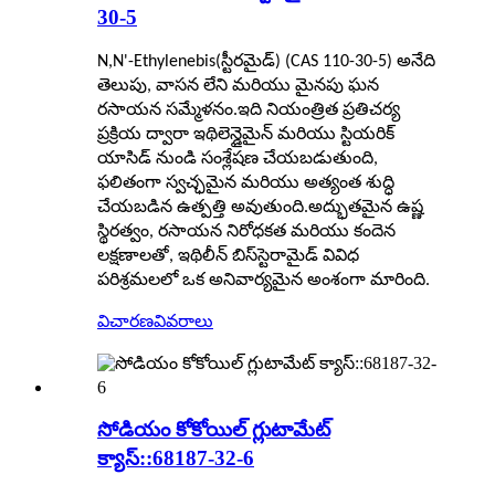
30-5
N,N'-Ethylenebis(స్టీరమైడ్) (CAS 110-30-5) అనేది
తెలుపు, వాసన లేని మరియు మైనపు ఘన
రసాయన సమ్మేళనం.ఇది నియంత్రిత ప్రతిచర్య
ప్రక్రియ ద్వారా ఇథిలెన్డైమైన్ మరియు స్టియరిక్
యాసిడ్ నుండి సంశ్లేషణ చేయబడుతుంది,
ఫలితంగా స్వచ్ఛమైన మరియు అత్యంత శుద్ధి
చేయబడిన ఉత్పత్తి అవుతుంది.అద్భుతమైన ఉష్ణ
స్థిరత్వం, రసాయన నిరోధకత మరియు కందెన
లక్షణాలతో, ఇథిలీన్ బిస్‌స్టెరామైడ్ వివిధ
పరిశ్రమలలో ఒక అనివార్యమైన అంశంగా మారింది.
విచారణ
వివరాలు
సోడియం కోకోయిల్ గ్లుటామేట్
క్యాస్::68187-32-6