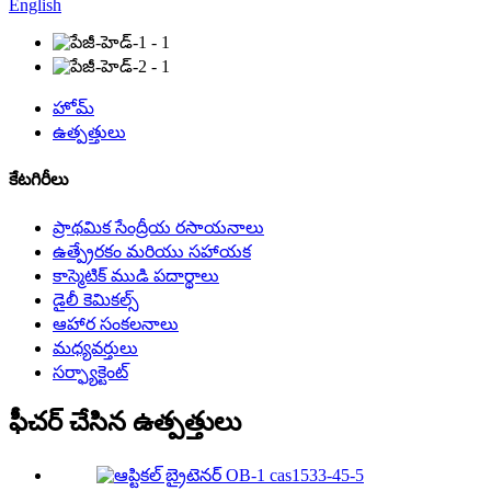
English
హోమ్
ఉత్పత్తులు
కేటగిరీలు
ప్రాథమిక సేంద్రీయ రసాయనాలు
ఉత్ప్రేరకం మరియు సహాయక
కాస్మెటిక్ ముడి పదార్థాలు
డైలీ కెమికల్స్
ఆహార సంకలనాలు
మధ్యవర్తులు
సర్ఫ్యాక్టెంట్
ఫీచర్ చేసిన ఉత్పత్తులు