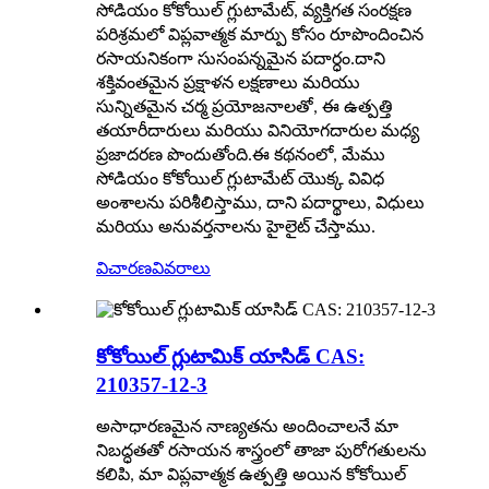
సోడియం కోకోయిల్ గ్లుటామేట్, వ్యక్తిగత సంరక్షణ
పరిశ్రమలో విప్లవాత్మక మార్పు కోసం రూపొందించిన
రసాయనికంగా సుసంపన్నమైన పదార్ధం.దాని
శక్తివంతమైన ప్రక్షాళన లక్షణాలు మరియు
సున్నితమైన చర్మ ప్రయోజనాలతో, ఈ ఉత్పత్తి
తయారీదారులు మరియు వినియోగదారుల మధ్య
ప్రజాదరణ పొందుతోంది.ఈ కథనంలో, మేము
సోడియం కోకోయిల్ గ్లుటామేట్ యొక్క వివిధ
అంశాలను పరిశీలిస్తాము, దాని పదార్థాలు, విధులు
మరియు అనువర్తనాలను హైలైట్ చేస్తాము.
విచారణ
వివరాలు
కోకోయిల్ గ్లుటామిక్ యాసిడ్ CAS:
210357-12-3
అసాధారణమైన నాణ్యతను అందించాలనే మా
నిబద్ధతతో రసాయన శాస్త్రంలో తాజా పురోగతులను
కలిపి, మా విప్లవాత్మక ఉత్పత్తి అయిన కోకోయిల్