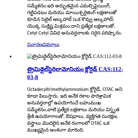
సమ్మేళనం.ఇది అద్భుతమైన ఎమల్సిఫైయింగ్,
గట్టిపడటం మరియు మాయిశ్చరైజింగ్ లక్షణాలతో
కూడిన సెటైల్ ఆల్కహాల్ (ఒక కొవ్వు ఆల్కహాల్)
యొక్క సంక్లిష్ట మిశ్రమం.దాని ప్రత్యేక లక్షణాలతో,
Cetyl Cetyl వివిధ అనువర్తనాలకు సరైన పరిష్కారం.
విచారణ
వివరాలు
ట్రైమిథైల్‌స్టెరిలామోనియం క్లోరైడ్ CAS:112-
03-8
Octadecyltrimethylammonium క్లోరైడ్, OTAC అని
కూడా పిలుస్తారు, ఇది అనేక రకాల పారిశ్రామిక
అనువర్తనాల్లో ఉపయోగించే బహుముఖ
సమ్మేళనం.వాటి ప్రత్యేక లక్షణాలు మరియు విస్తృత
శ్రేణి ఉపయోగాలతో, ఔషధాలు, వ్యక్తిగత సంరక్షణ,
వస్త్రాలు మొదలైన అనేక రంగాలలో OTAC ఒక
ముఖ్యమైన అంశంగా మారింది.