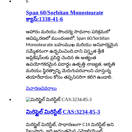
Span 60/Sorbitan Monostearate
క్యాస్:1338-41-6
ఆహారం మరియు సౌందర్య సాధనాల పరిశ్రమలో
ఆవిష్కరణలో ముందంజలో, Span 60/Sorbitan
Monostearate బహుముఖ మరియు అనివార్యమైన
సమ్మేళనంగా ఉద్భవించింది.దాని విస్తృత శ్రేణి
అప్లికేషన్‌లకు ప్రసిద్ధి చెందిన ఈ అత్యంత
ఉపయోగకరమైన పదార్ధం ఉత్పత్తి నాణ్యత, ఆకృతి
మరియు స్థిరత్వాన్ని మెరుగుపరచాలని చూస్తున్న
తయారీదారుల కోసం తప్పనిసరిగా కలిగి ఉండాలి.
విచారణ
వివరాలు
మిరిస్టైల్ మిరిస్టేట్ CAS:3234-85-3
మిరిస్టైల్ మిరిస్టేట్, సాధారణంగా C14 మిరిస్టేట్ అని
పిలుస్తారు, ఇది అద్భుతమైన ఎమోలియెంట్