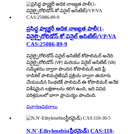
ప్రసిద్ధ ఫ్యాక్టరీ అధిక నాణ్యత పాలీ(1-
వినైల్పైరోలిడోన్-కో-వినైల్ అసిటేట్)/VP/VA
CAS:25086-89-9
వినైల్పైరోలిడోన్-వినైల్ అసిటేట్ కోపాలిమర్ అనేది
వినైల్పైరోలిడోన్ (VP) మరియు వినైల్ అసిటేట్ (VA)
సమ్మేళనం ద్వారా పొందిన కోపాలిమర్.ఇది ఫ్రీ
రాడికల్ పాలిమరైజేషన్ ప్రక్రియ ద్వారా తయారు
చేయబడిన సింథటిక్ పాలిమర్.ఈ కోపాలిమర్ అనేక
విశేషమైన లక్షణాలను కలిగి ఉంది, ఇది వివిధ
పరిశ్రమలలో బాగా ప్రాచుర్యం పొందింది.
విచారణ
వివరాలు
N,N'-Ethylenebis(స్టీరమైడ్) CAS:110-