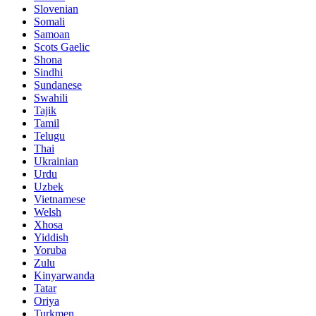
Slovenian
Somali
Samoan
Scots Gaelic
Shona
Sindhi
Sundanese
Swahili
Tajik
Tamil
Telugu
Thai
Ukrainian
Urdu
Uzbek
Vietnamese
Welsh
Xhosa
Yiddish
Yoruba
Zulu
Kinyarwanda
Tatar
Oriya
Turkmen