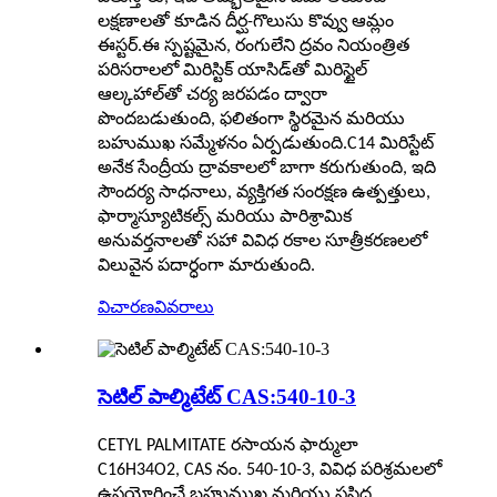
లక్షణాలతో కూడిన దీర్ఘ-గొలుసు కొవ్వు ఆమ్లం
ఈస్టర్.ఈ స్పష్టమైన, రంగులేని ద్రవం నియంత్రిత
పరిసరాలలో మిరిస్టిక్ యాసిడ్‌తో మిరిస్టైల్
ఆల్కహాల్‌తో చర్య జరపడం ద్వారా
పొందబడుతుంది, ఫలితంగా స్థిరమైన మరియు
బహుముఖ సమ్మేళనం ఏర్పడుతుంది.C14 మిరిస్టేట్
అనేక సేంద్రీయ ద్రావకాలలో బాగా కరుగుతుంది, ఇది
సౌందర్య సాధనాలు, వ్యక్తిగత సంరక్షణ ఉత్పత్తులు,
ఫార్మాస్యూటికల్స్ మరియు పారిశ్రామిక
అనువర్తనాలతో సహా వివిధ రకాల సూత్రీకరణలలో
విలువైన పదార్ధంగా మారుతుంది.
విచారణ
వివరాలు
సెటిల్ పాల్మిటేట్ CAS:540-10-3
CETYL PALMITATE రసాయన ఫార్ములా
C16H34O2, CAS నం. 540-10-3, వివిధ పరిశ్రమలలో
ఉపయోగించే బహుముఖ మరియు ప్రసిద్ధ