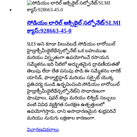
సోడియం లారిల్ ఆక్సిథైల్ సల్ఫోనేట్/SLMI
క్యాస్:928663-45-0
SLES అని కూడా పిలువబడే సోడియం లారోయిల్
హైడ్రాక్సీమీథైలేథేన్సల్ఫోనేట్ ఒక బహుముఖ
మరియు విస్తృతంగా ఉపయోగించే రసాయన
సమ్మేళనం.ఇది నీటిలో అద్భుతమైన ద్రావణీయతతో
తెలుపు లేదా లేత పసుపు పొడి.ఈ సమ్మేళనం లారిక్
యాసిడ్, ఫార్మాల్డిహైడ్ మరియు సల్ఫైట్ యొక్క
ప్రతిచర్య నుండి ఉద్భవించింది.సోడియం లారోయిల్
హైడ్రాక్సీమీథైలేథేన్సల్ఫోనేట్‌ని సాధారణంగా
షాంపూలు, షవర్ జెల్లు మరియు లిక్విడ్ సబ్బులు
వంటి వివిధ వ్యక్తిగత సంరక్షణ ఉత్పత్తులలో
ఉపయోగిస్తారు, దాని అసాధారణమైన శుభ్రపరిచే
మరియు నురుగు లక్షణాల కారణంగా.
విచారణ
వివరాలు