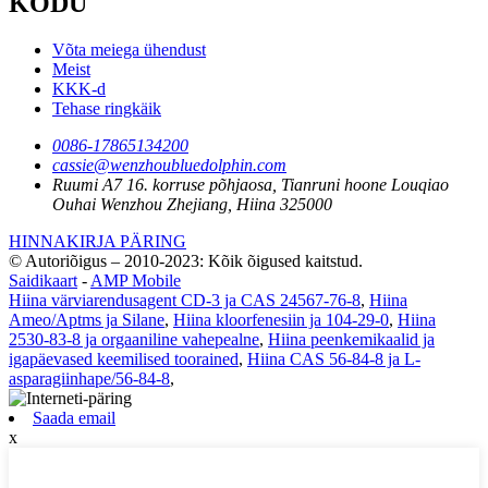
KODU
Võta meiega ühendust
Meist
KKK-d
Tehase ringkäik
0086-17865134200
cassie@wenzhoubluedolphin.com
Ruumi A7 16. korruse põhjaosa, Tianruni hoone Louqiao
Ouhai Wenzhou Zhejiang, Hiina 325000
HINNAKIRJA PÄRING
© Autoriõigus – 2010-2023: Kõik õigused kaitstud.
Saidikaart
-
AMP Mobile
Hiina värviarendusagent CD-3 ja CAS 24567-76-8
,
Hiina
Ameo/Aptms ja Silane
,
Hiina kloorfenesiin ja 104-29-0
,
Hiina
2530-83-8 ja orgaaniline vahepealne
,
Hiina peenkemikaalid ja
igapäevased keemilised toorained
,
Hiina CAS 56-84-8 ja L-
asparagiinhape/56-84-8
,
Saada email
x