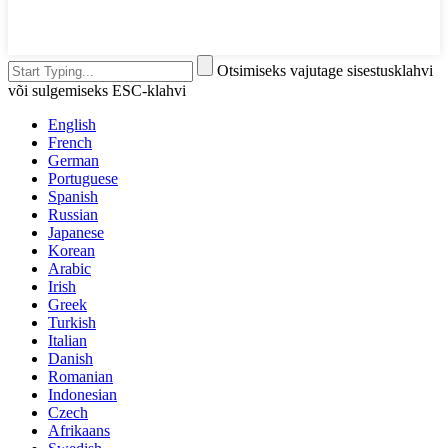
Otsimiseks vajutage sisestusklahvi
või sulgemiseks ESC-klahvi
English
French
German
Portuguese
Spanish
Russian
Japanese
Korean
Arabic
Irish
Greek
Turkish
Italian
Danish
Romanian
Indonesian
Czech
Afrikaans