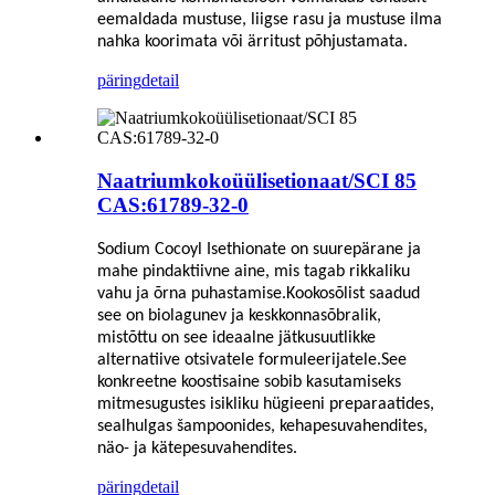
eemaldada mustuse, liigse rasu ja mustuse ilma
nahka koorimata või ärritust põhjustamata.
päring
detail
Naatriumkokoüülisetionaat/SCI 85
CAS:61789-32-0
Sodium Cocoyl Isethionate on suurepärane ja
mahe pindaktiivne aine, mis tagab rikkaliku
vahu ja õrna puhastamise.Kookosõlist saadud
see on biolagunev ja keskkonnasõbralik,
mistõttu on see ideaalne jätkusuutlikke
alternatiive otsivatele formuleerijatele.See
konkreetne koostisaine sobib kasutamiseks
mitmesugustes isikliku hügieeni preparaatides,
sealhulgas šampoonides, kehapesuvahendites,
näo- ja kätepesuvahendites.
päring
detail