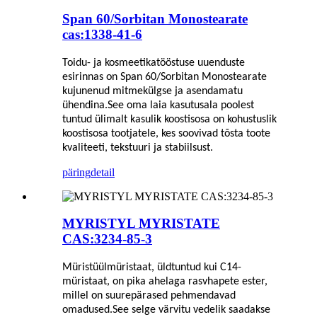
Span 60/Sorbitan Monostearate
cas:1338-41-6
Toidu- ja kosmeetikatööstuse uuenduste
esirinnas on Span 60/Sorbitan Monostearate
kujunenud mitmekülgse ja asendamatu
ühendina.See oma laia kasutusala poolest
tuntud ülimalt kasulik koostisosa on kohustuslik
koostisosa tootjatele, kes soovivad tõsta toote
kvaliteeti, tekstuuri ja stabiilsust.
päring
detail
MYRISTYL MYRISTATE
CAS:3234-85-3
Müristüülmüristaat, üldtuntud kui C14-
müristaat, on pika ahelaga rasvhapete ester,
millel on suurepärased pehmendavad
omadused.See selge värvitu vedelik saadakse