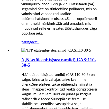
vinüülpürrolidooni (VP) ja vinüülatsetaadi (VA)
segamisel.See on sünteetiline polümeer, mis on
valmistatud vabade radikaalide
polümerisatsiooni protsessis.Sellel kopolümeeril
on mitmeid märkimisväärseid omadusi, mis
muudavad selle erinevates tööstusharudes väga
populaarseks.
päring
detail
N,N'-etüleenbis(stearamiid) CAS:110-
30-5
N,N'-etüleenbis(stearamiid) (CAS 110-30-5) on
valge, lõhnatu ja vahajas tahke keemiline
ühend.See sünteesitakse etüleendiamiinist ja
steariinhappest kontrollitud reaktsiooniprotsessi
käigus, mille tulemuseks on puhas ja kõrgelt
rafineeritud toode.Suurepärase termilise
stabiilsuse, keemilise vastupidavuse ja
määrdeomadustega etüleenbisstearamiid on