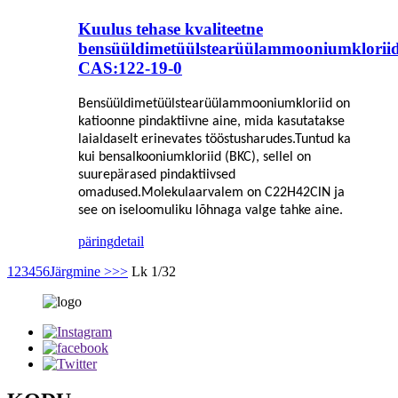
Kuulus tehase kvaliteetne
bensüüldimetüülstearüülammooniumklorii
CAS:122-19-0
Bensüüldimetüülstearüülammooniumkloriid on
katioonne pindaktiivne aine, mida kasutatakse
laialdaselt erinevates tööstusharudes.Tuntud ka
kui bensalkooniumkloriid (BKC), sellel on
suurepärased pindaktiivsed
omadused.Molekulaarvalem on C22H42ClN ja
see on iseloomuliku lõhnaga valge tahke aine.
päring
detail
1
2
3
4
5
6
Järgmine >
>>
Lk 1/32