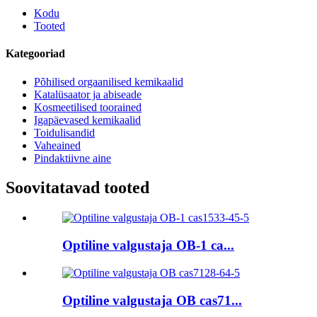
Kodu
Tooted
Kategooriad
Põhilised orgaanilised kemikaalid
Katalüsaator ja abiseade
Kosmeetilised toorained
Igapäevased kemikaalid
Toidulisandid
Vaheained
Pindaktiivne aine
Soovitatavad tooted
Optiline valgustaja OB-1 ca...
Optiline valgustaja OB cas71...