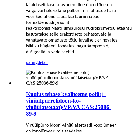
laialdaselt kasutatav keemiline ühend.See on
valge või helekollane pulber, mis lahustub hästi
vees.See ühend saadakse lauriinhappe,
formaldehüüdi ja sulfiti
reaktsioonist.Naatriumlauroüülhüdroksümetüületaansu
kasutatakse selle erakordsete puhastavate ja
vahutavate omaduste tõttu tavaliselt erinevates
isikliku hügieeni toodetes, nagu šampoonid,
dušigeelid ja vedelseebid.
päring
detail
Kuulus tehase kvaliteetne polü(1-
vinüülpürrolidoon-ko-
vinüülatsetaat)/VP/VA CAS:25086-
89-9
Vinüülpürrolidooni-vinüülatsetaadi kopolümeer
on kopolümeer, mis saadakse