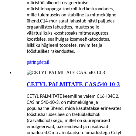
müristüülalkoholi reageerimisel
müristiinhappega kontrollitud keskkondades,
mille tulemuseks on stabiilne ja mitmekülgne
ühend.C14-müristaat lahustub hästi paljudes
orgaanilistes lahustites, muutes selle
väärtuslikuks koostisosaks mitmesugustes
koostistes, sealhulgas kosmeetikatoodetes,
isikliku hügieeni toodetes, ravimites ja
tööstuslikes rakendustes.
päring
detail
CETYL PALMITATE CAS:540-10-3
CETYL PALMITATE keemiline valem C16H34O2,
CAS nr 540-10-3, on mitmekülgne ja
populaarne ühend, mida kasutatakse erinevates
tööstusharudes.See on tsetüülalkoholi
(rasvalkohol) segu, millel on suurepärased
emulgeerivad, paksendavad ja niisutavad
omadused.Oma ainulaadsete omadustega Cetyl