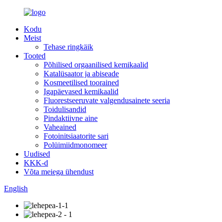
Kodu
Meist
Tehase ringkäik
Tooted
Põhilised orgaanilised kemikaalid
Katalüsaator ja abiseade
Kosmeetilised toorained
Igapäevased kemikaalid
Fluorestseeruvate valgendusainete seeria
Toidulisandid
Pindaktiivne aine
Vaheained
Fotoinitsiaatorite sari
Polüimiidmonomeer
Uudised
KKK-d
Võta meiega ühendust
English