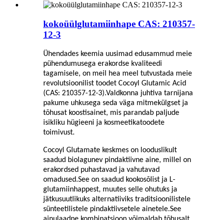
kokoüülglutamiinhape CAS: 210357-
12-3
Ühendades keemia uusimad edusammud meie
pühendumusega erakordse kvaliteedi
tagamisele, on meil hea meel tutvustada meie
revolutsioonilist toodet Cocoyl Glutamic Acid
(CAS: 210357-12-3).Valdkonna juhtiva tarnijana
pakume uhkusega seda väga mitmekülgset ja
tõhusat koostisainet, mis parandab paljude
isikliku hügieeni ja kosmeetikatoodete
toimivust.
Cocoyl Glutamate keskmes on looduslikult
saadud biolagunev pindaktiivne aine, millel on
erakordsed puhastavad ja vahutavad
omadused.See on saadud kookosõlist ja L-
glutamiinhappest, muutes selle ohutuks ja
jätkusuutlikuks alternatiiviks traditsioonilistele
sünteetilistele pindaktiivsetele ainetele.See
ainulaadne kombinatsioon võimaldab tõhusalt