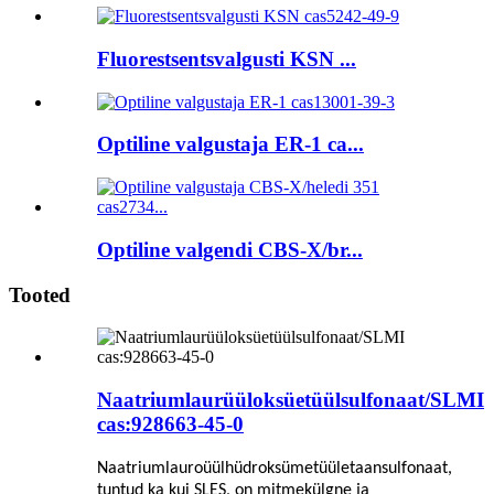
Fluorestsentsvalgusti KSN ...
Optiline valgustaja ER-1 ca...
Optiline valgendi CBS-X/br...
Tooted
Naatriumlaurüüloksüetüülsulfonaat/SLMI
cas:928663-45-0
Naatriumlauroüülhüdroksümetüületaansulfonaat,
tuntud ka kui SLES, on mitmekülgne ja