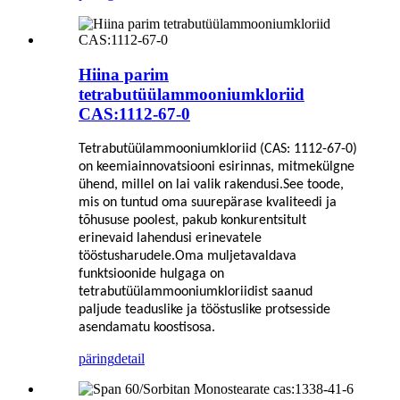
Hiina parim
tetrabutüülammooniumkloriid
CAS:1112-67-0
Tetrabutüülammooniumkloriid (CAS: 1112-67-0)
on keemiainnovatsiooni esirinnas, mitmekülgne
ühend, millel on lai valik rakendusi.See toode,
mis on tuntud oma suurepärase kvaliteedi ja
tõhususe poolest, pakub konkurentsitult
erinevaid lahendusi erinevatele
tööstusharudele.Oma muljetavaldava
funktsioonide hulgaga on
tetrabutüülammooniumkloriidist saanud
paljude teaduslike ja tööstuslike protsesside
asendamatu koostisosa.
päring
detail