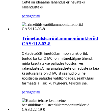
Cetyl on ideaalne lahendus erinevateks
rakendusteks.
päring
detail
Trimetüülstearüülammooniumkloriid
CAS:112-03-8
Oktadetsüültrimetüülammooniumkloriid,
tuntud ka kui OTAC, on mitmekülgne ühend,
mida kasutatakse paljudes tööstuslikes
rakendustes.Oma ainulaadsete omaduste ja laia
kasutusalaga on OTACist saanud oluline
koostisosa paljudes valdkondades, sealhulgas
farmaatsia, isikliku hügieeni, tekstiili jne.
päring
detail