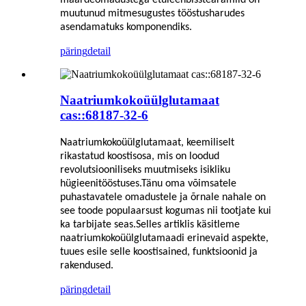
muutunud mitmesugustes tööstusharudes
asendamatuks komponendiks.
päring
detail
Naatriumkokoüülglutamaat
cas::68187-32-6
Naatriumkokoüülglutamaat, keemiliselt
rikastatud koostisosa, mis on loodud
revolutsiooniliseks muutmiseks isikliku
hügieenitööstuses.Tänu oma võimsatele
puhastavatele omadustele ja õrnale nahale on
see toode populaarsust kogumas nii tootjate kui
ka tarbijate seas.Selles artiklis käsitleme
naatriumkokoüülglutamaadi erinevaid aspekte,
tuues esile selle koostisained, funktsioonid ja
rakendused.
päring
detail