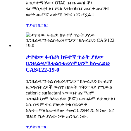
አጠቃቀማቸው፣ OTAC በብዙ መስኮች፣
ፋርማሲዩቲካል፣ የግል እንክብካቤ፣ ጨርቃ ጨርቅ፣
ወዘተ ጨምሮ ጠቃሚ ንጥረ ነገር ሆኗል።
ጥያቄ
ዝርዝር
ታዋቂው ፋብሪካ ከፍተኛ ጥራት ያለው
ቤንዚልዲሜቲልስቴሪላሞኒየም ክሎራይድ
CAS፡122-19-0
ቤንዚልዲሜቲል ስቴሪላሞኒየም ክሎራይድ በተለያዩ
ኢንዱስትሪዎች ውስጥ በስፋት ጥቅም ላይ የሚውል
cationic surfactant ነው።በተጨማሪም
ቤንዛልኮኒየም ክሎራይድ (BKC) በመባልም ይታወቃል፣
እሱ በጣም ጥሩ የገጽታ ንቁ ባህሪዎች
አሉት።ሞለኪውላዊው ቀመር C22H42ClN ነው, እና
ባህሪይ ሽታ ያለው ነጭ ጠንካራ ነው.
ጥያቄ
ዝርዝር