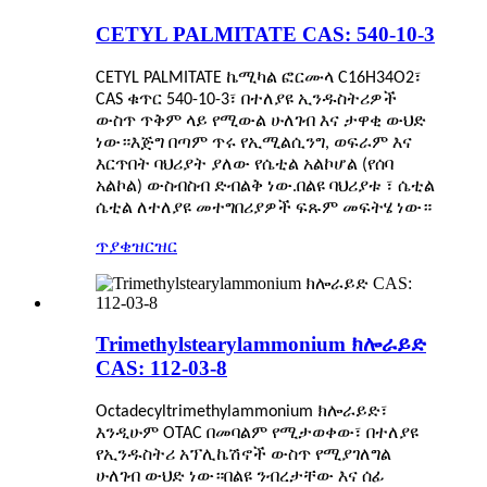
CETYL PALMITATE CAS: 540-10-3
CETYL PALMITATE ኬሚካል ፎርሙላ C16H34O2፣
CAS ቁጥር 540-10-3፣ በተለያዩ ኢንዱስትሪዎች
ውስጥ ጥቅም ላይ የሚውል ሁለገብ እና ታዋቂ ውህድ
ነው።እጅግ በጣም ጥሩ የኢሚልሲንግ, ወፍራም እና
እርጥበት ባህሪያት ያለው የሴቲል አልኮሆል (የሰባ
አልኮል) ውስብስብ ድብልቅ ነው.በልዩ ባህሪያቱ ፣ ሴቲል
ሴቲል ለተለያዩ መተግበሪያዎች ፍጹም መፍትሄ ነው።
ጥያቄ
ዝርዝር
Trimethylstearylammonium ክሎራይድ
CAS: 112-03-8
Octadecyltrimethylammonium ክሎራይድ፣
እንዲሁም OTAC በመባልም የሚታወቀው፣ በተለያዩ
የኢንዱስትሪ አፕሊኬሽኖች ውስጥ የሚያገለግል
ሁለገብ ውህድ ነው።በልዩ ንብረታቸው እና ሰፊ