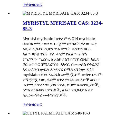
ጥያቄ
ዝርዝር
MYRISTYL MYRISATE CAS: 3234-
85-3
Myristyl myristate፣ በተለምዶ C14 myristate
በመባል የሚታወቀው፣ ረጅም ሰንሰለት ያለው ፋቲ
አሲድ ኢስተር ሲሆን ጥሩ ስሜት ቀስቃሽ ባህሪ
አለው።ይህ ጥርት ያለ ቀለም የሌለው ፈሳሽ
የሚገኘው ሚሪስቲል አልኮሆልን ከማይሪስቲክ አሲድ
ጋር ቁጥጥር በሚደረግበት አካባቢ በመመለስ የተረጋጋ
እና ሁለገብ ውህድ እንዲኖር በማድረግ ነው።C14
myristate በብዙ ኦርጋኒክ መሟሟቶች ውስጥ በጣም
የሚሟሟ ነው, ይህም በተለያዩ ፎርሙላዎች ውስጥ
ጠቃሚ ንጥረ ነገር ያደርገዋል, ይህም ለመዋቢያዎች,
ለግል እንክብካቤ ምርቶች, ለፋርማሲዩቲካል እና
ለኢንዱስትሪ መተግበሪያዎች.
ጥያቄ
ዝርዝር