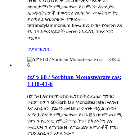
ከብዙ አፕሊኬሽኖች ጋር።በከፍተኛ ጥራት እና
ውጤታማነት የሚታወቀው ይህ ምርት ለተለያዩ
ኢንዱስትሪዎች ተወዳዳሪ የሌላቸው መፍትሄዎችን
ይሰጣል.በአስደናቂው ተግባራቱ ፣
tetrabutylammonium ክሎራይድ በብዙ የሳይንስ እና
የኢንዱስትሪ ሂደቶች ውስጥ አስፈላጊ ንጥረ ነገር
ሆኗል።
ጥያቄ
ዝርዝር
ስፓን 60 / Sorbitan Monostearate cas:
1338-41-6
በምግብ እና ኮስሞቲክስ ኢንደስትሪ ፈጠራ ግንባር
ቀደም ስፓን 60/Sorbitan Monostearate ሁለገብ
እና አስፈላጊ ያልሆነ ውህድ ሆኖ ብቅ ብሏል።በብዙ
አፕሊኬሽኖች የሚታወቀው ይህ እጅግ በጣም ጠቃሚ
የሆነ ንጥረ ነገር የምርት ጥራትን፣ ሸካራነትን እና
መረጋጋትን ለማጎልበት ለሚፈልጉ አምራቾች የግድ
የግድ አስፈላጊ አካል ነው።