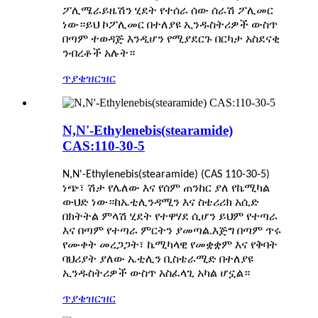
ፖሊሜራይዜሽን ሂደት የተሰራ ሰው ሰራሽ ፖሊመር
ነው።ይህ ኮፖሊመር በተለያዩ ኢንዱስትሪዎች ውስጥ
በጣም ተወዳጅ እንዲሆን የሚያደርጉ በርካታ አስደናቂ
ንብረቶች አሉት።
ጥያቄ
ዝርዝር
N,N'-Ethylenebis(stearamide)
CAS:110-30-5
N,N'-Ethylenebis(stearamide) (CAS 110-30-5)
ነጭ፣ ሽታ የሌለው እና የሰም ጠንከር ያለ የኬሚካል
ውህድ ነው።ከኤቲሊንዳሚን እና ስቴሪሪክ አሲድ
በክትትል ምላሽ ሂደት የተዋሃደ ሲሆን ይህም የተጣራ
እና በጣም የተጣራ ምርትን ያመጣል.እጅግ በጣም ጥሩ
የሙቀት መረጋጋት፣ ኬሚካላዊ የመቋቋም እና የቅባት
ባህሪያት ያለው ኤቲሊን ቢስቴራሚድ በተለያዩ
ኢንዱስትሪዎች ውስጥ አስፈላጊ አካል ሆኗል።
ጥያቄ
ዝርዝር