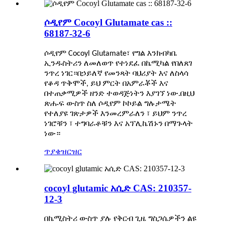
ሶዲየም Cocoyl Glutamate cas ::
68187-32-6
ሶዲየም Cocoyl Glutamate፣ የግል እንክብካቤ
ኢንዱስትሪን ለመለወጥ የተነደፈ በኬሚካል የበለጸገ
ንጥረ ነገር።በኃይለኛ የመንጻት ባህሪያት እና ለስላሳ
የቆዳ ጥቅሞች, ይህ ምርት በአምራቾች እና
በተጠቃሚዎች ዘንድ ተወዳጅነትን እያገኘ ነው.በዚህ
ጽሑፍ ውስጥ ስለ ሶዲየም ኮኮይል ግሉታሜት
የተለያዩ ገጽታዎች እንመረምራለን ፣ ይህም ንጥረ
ነገሮቹን ፣ ተግባራቶቹን እና አፕሊኬሽኑን በማጉላት
ነው።
ጥያቄ
ዝርዝር
cocoyl glutamic አሲድ CAS: 210357-
12-3
በኬሚስትሪ ውስጥ ያሉ የቅርብ ጊዜ ግስጋሴዎችን ልዩ