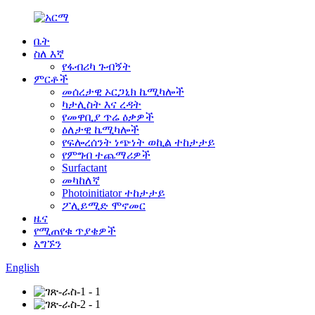
ቤት
ስለ እኛ
የፋብሪካ ጉብኝት
ምርቶች
መሰረታዊ ኦርጋኒክ ኬሚካሎች
ካታሊስት እና ረዳት
የመዋቢያ ጥሬ ዕቃዎች
ዕለታዊ ኬሚካሎች
የፍሎረሰንት ነጭነት ወኪል ተከታታይ
የምግብ ተጨማሪዎች
Surfactant
መካከለኛ
Photoinitiator ተከታታይ
ፖሊይሚድ ሞኖመር
ዜና
የሚጠየቁ ጥያቄዎች
አግኙን
English