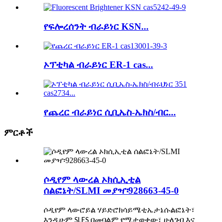
የፍሎረሰንት ብራይነር KSN...
ኦፕቲካል ብራይነር ER-1 cas...
የጨረር ብራይነር ሲቢኤስ-ኤክስ/ብር...
ምርቶች
ሶዲየም ላውረል ኦክሲኢቲል
ሰልፎኔት/SLMI መያዣ፡928663-45-0
ሶዲየም ላውሮይል ሃይድሮክሳይሜቲኤታኔሱልፎኔት፣
እንዲሁም SLES በመባልም የሚታወቀው፣ ሁለገብ እና