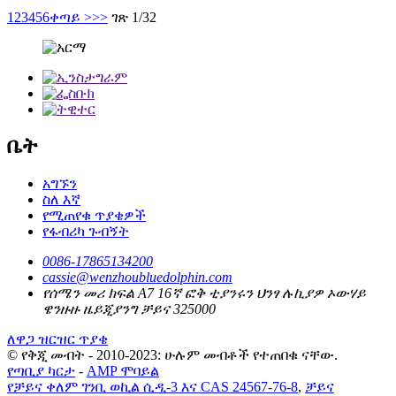
1
2
3
4
5
6
ቀጣይ >
>>
ገጽ 1/32
ቤት
አግኙን
ስለ እኛ
የሚጠየቁ ጥያቄዎች
የፋብሪካ ጉብኝት
0086-17865134200
cassie@wenzhoubluedolphin.com
የሰሜን መሪ ክፍል A7 16ኛ ፎቅ ቲያንሩን ህንፃ ሉኪያዎ ኦውሃይ
ዌንዙዙ ዜይጂያንግ ቻይና 325000
ለዋጋ ዝርዝር ጥያቄ
© የቅጂ መብት - 2010-2023: ሁሉም መብቶች የተጠበቁ ናቸው.
የጣቢያ ካርታ
-
AMP ሞባይል
የቻይና ቀለም ገንቢ ወኪል ሲዲ-3 እና CAS 24567-76-8
,
ቻይና