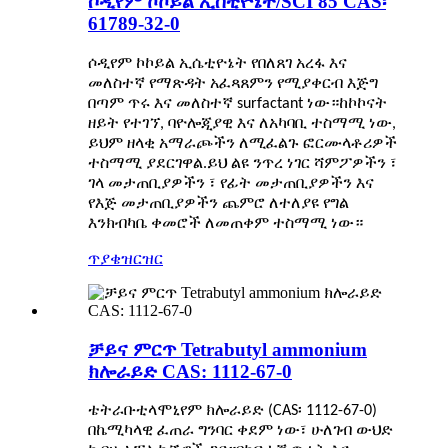
ሶዲየም ኮኮይል ኢሰቲዮኔት/SCI 85 CAS፡
61789-32-0
ሶዲየም ኮኮይል ኢሴቲዮኔት የበለጸገ አረፋ እና
መለስተኛ የማጽዳት አፈጻጸምን የሚያቀርብ እጅግ
በጣም ጥሩ እና መለስተኛ surfactant ነው።ከኮኮናት
ዘይት የተገኘ, ባዮሎጂያዊ እና ለአካባቢ ተስማሚ ነው,
ይህም ዘላቂ አማራጮችን ለሚፈልጉ ፎርሙላቶሪዎች
ተስማሚ ያደርገዋል.ይህ ልዩ ንጥረ ነገር ሻምፖዎችን ፣
ገላ መታጠቢያዎችን ፣ የፊት መታጠቢያዎችን እና
የእጅ መታጠቢያዎችን ጨምሮ ለተለያዩ የግል
እንክብካቤ ቀመሮች ለመጠቀም ተስማሚ ነው።
ጥያቄ
ዝርዝር
ቻይና ምርጥ Tetrabutyl ammonium
ክሎራይድ CAS: 1112-67-0
ቴትራቡቲላሞኒየም ክሎራይድ (CAS፡ 1112-67-0)
በኬሚካላዊ ፈጠራ ግንባር ቀደም ነው፣ ሁለገብ ውህድ