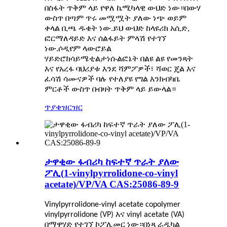
በስፋት ጥቅም ላይ የዋለ ኬሚካላዊ ውህድ ነው።በውሃ
ውስጥ በጣም ጥሩ መሟሟት ያለው ነጭ ወይም
ቀላል ቢጫ ዱቄት ነው.ይህ ውህድ ከላዩሪክ አሲድ,
ፎርማለዳይድ እና ሰልፋይት ምላሽ የተገኘ
ነው.ሶዲየም ላውሮይል
ሃይድሮክሳይሜቲልታነሱልፎኔት በልዩ ልዩ የመንጻት
እና የአረፋ ባህሪያቱ እንደ ሻምፖዎች፣ ሻወር ጄል እና
ፈሳሽ ሳሙናዎች ባሉ የተለያዩ የግል እንክብካቤ
ምርቶች ውስጥ በብዛት ጥቅም ላይ ይውላል።
ጥያቄ
ዝርዝር
ታዋቂው ፋብሪካ ከፍተኛ ጥራት ያለው
ፖሊ(1-vinylpyrrolidone-co-vinyl
acetate)/VP/VA CAS:25086-89-9
Vinylpyrrolidone-vinyl acetate copolymer
vinylpyrrolidone (VP) እና vinyl acetate (VA)
በማዋሃድ የተገኘ ኮፖሊመር ነው።በነጻ ራዲካል