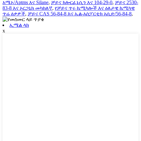
አሜኦ/Aptms እና Silane
,
ቻይና ክሎርፊኔሲን እና 104-29-0
,
ቻይና 2530-
83-8 እና ኦርጋኒክ መካከለኛ
,
የቻይና ጥሩ ኬሚካሎች እና ዕለታዊ ኬሚካዊ
ጥሬ ዕቃዎች
,
ቻይና CAS 56-84-8 እና ኤል-አስፓርቲክ አሲድ/56-84-8
,
ኢሜል ላክ
x