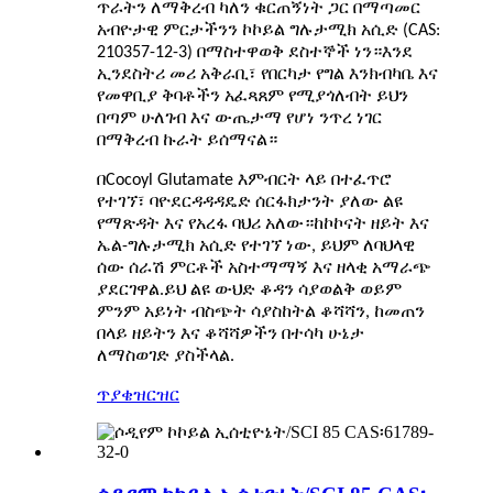
ጥራትን ለማቅረብ ካለን ቁርጠኝነት ጋር በማጣመር
አብዮታዊ ምርታችንን ኮኮይል ግሉታሚክ አሲድ (CAS:
210357-12-3) በማስተዋወቅ ደስተኞች ነን።እንደ
ኢንደስትሪ መሪ አቅራቢ፣ የበርካታ የግል እንክብካቤ እና
የመዋቢያ ቅባቶችን አፈጻጸም የሚያጎለብት ይህን
በጣም ሁለገብ እና ውጤታማ የሆነ ንጥረ ነገር
በማቅረብ ኩራት ይሰማናል።
በCocoyl Glutamate እምብርት ላይ በተፈጥሮ
የተገኘ፣ ባዮደርዳዳዳዴድ ሰርፋክታንት ያለው ልዩ
የማጽዳት እና የአረፋ ባህሪ አለው።ከኮኮናት ዘይት እና
ኤል-ግሉታሚክ አሲድ የተገኘ ነው, ይህም ለባህላዊ
ሰው ሰራሽ ምርቶች አስተማማኝ እና ዘላቂ አማራጭ
ያደርገዋል.ይህ ልዩ ውህድ ቆዳን ሳያወልቅ ወይም
ምንም አይነት ብስጭት ሳያስከትል ቆሻሻን, ከመጠን
በላይ ዘይትን እና ቆሻሻዎችን በተሳካ ሁኔታ
ለማስወገድ ያስችላል.
ጥያቄ
ዝርዝር