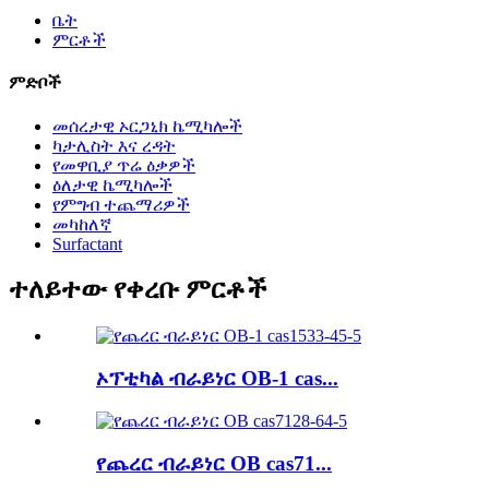
ቤት
ምርቶች
ምድቦች
መሰረታዊ ኦርጋኒክ ኬሚካሎች
ካታሊስት እና ረዳት
የመዋቢያ ጥሬ ዕቃዎች
ዕለታዊ ኬሚካሎች
የምግብ ተጨማሪዎች
መካከለኛ
Surfactant
ተለይተው የቀረቡ ምርቶች
ኦፕቲካል ብራይነር OB-1 cas...
የጨረር ብራይነር OB cas71...