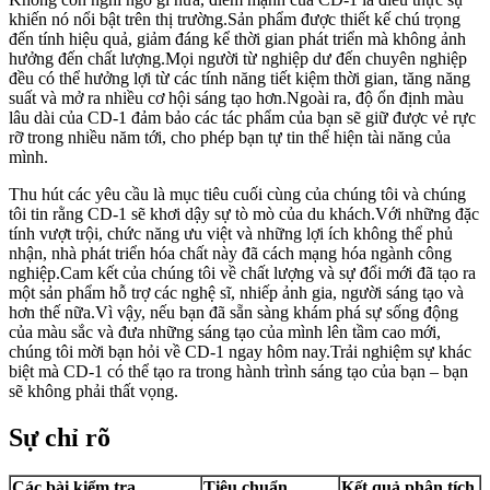
khiến nó nổi bật trên thị trường.Sản phẩm được thiết kế chú trọng
đến tính hiệu quả, giảm đáng kể thời gian phát triển mà không ảnh
hưởng đến chất lượng.Mọi người từ nghiệp dư đến chuyên nghiệp
đều có thể hưởng lợi từ các tính năng tiết kiệm thời gian, tăng năng
suất và mở ra nhiều cơ hội sáng tạo hơn.Ngoài ra, độ ổn định màu
lâu dài của CD-1 đảm bảo các tác phẩm của bạn sẽ giữ được vẻ rực
rỡ trong nhiều năm tới, cho phép bạn tự tin thể hiện tài năng của
mình.
Thu hút các yêu cầu là mục tiêu cuối cùng của chúng tôi và chúng
tôi tin rằng CD-1 sẽ khơi dậy sự tò mò của du khách.Với những đặc
tính vượt trội, chức năng ưu việt và những lợi ích không thể phủ
nhận, nhà phát triển hóa chất này đã cách mạng hóa ngành công
nghiệp.Cam kết của chúng tôi về chất lượng và sự đổi mới đã tạo ra
một sản phẩm hỗ trợ các nghệ sĩ, nhiếp ảnh gia, người sáng tạo và
hơn thế nữa.Vì vậy, nếu bạn đã sẵn sàng khám phá sự sống động
của màu sắc và đưa những sáng tạo của mình lên tầm cao mới,
chúng tôi mời bạn hỏi về CD-1 ngay hôm nay.Trải nghiệm sự khác
biệt mà CD-1 có thể tạo ra trong hành trình sáng tạo của bạn – bạn
sẽ không phải thất vọng.
Sự chỉ rõ
Các bài kiểm tra
Tiêu chuẩn
Kết quả phân tích