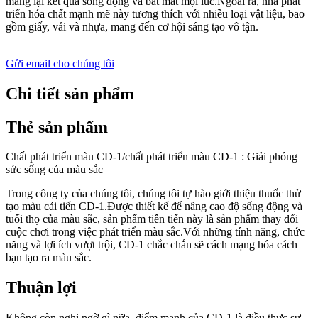
mang lại kết quả sống động và bắt mắt mọi lúc.Ngoài ra, nhà phát
triển hóa chất mạnh mẽ này tương thích với nhiều loại vật liệu, bao
gồm giấy, vải và nhựa, mang đến cơ hội sáng tạo vô tận.
Gửi email cho chúng tôi
Chi tiết sản phẩm
Thẻ sản phẩm
Chất phát triển màu CD-1/chất phát triển màu CD-1 : Giải phóng
sức sống của màu sắc
Trong công ty của chúng tôi, chúng tôi tự hào giới thiệu thuốc thử
tạo màu cải tiến CD-1.Được thiết kế để nâng cao độ sống động và
tuổi thọ của màu sắc, sản phẩm tiên tiến này là sản phẩm thay đổi
cuộc chơi trong việc phát triển màu sắc.Với những tính năng, chức
năng và lợi ích vượt trội, CD-1 chắc chắn sẽ cách mạng hóa cách
bạn tạo ra màu sắc.
Thuận lợi
Không còn nghi ngờ gì nữa, điểm mạnh của CD-1 là điều thực sự