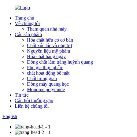
Trang chủ
Về chúng tôi
Tham quan nhà máy
Các sản phẩm
Hóa chất hữu cơ cơ bản
Chất xúc tác và phụ trợ
Nguyên liệu mỹ phẩm
Hóa chất hàng ngày
Dòng chất làm trắng huỳnh quang
Phụ gia thực phẩm
chất hoạt động bề mặt
Chất trung gian
Dòng máy quang học
Monome polyimide
Tin tức
Câu hỏi thường gặp
Liên hệ chúng tôi
English