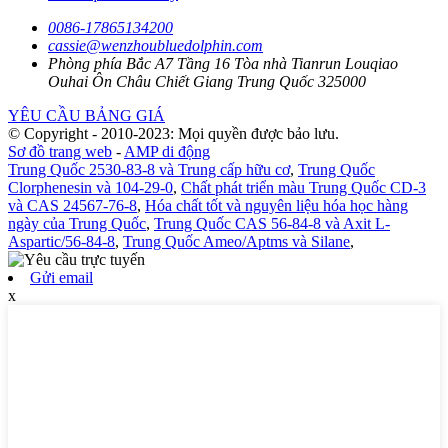
0086-17865134200
cassie@wenzhoubluedolphin.com
Phòng phía Bắc A7 Tầng 16 Tòa nhà Tianrun Louqiao
Ouhai Ôn Châu Chiết Giang Trung Quốc 325000
YÊU CẦU BẢNG GIÁ
© Copyright - 2010-2023: Mọi quyền được bảo lưu.
Sơ đồ trang web
-
AMP di động
Trung Quốc 2530-83-8 và Trung cấp hữu cơ
,
Trung Quốc
Clorphenesin và 104-29-0
,
Chất phát triển màu Trung Quốc CD-3
và CAS 24567-76-8
,
Hóa chất tốt và nguyên liệu hóa học hàng
ngày của Trung Quốc
,
Trung Quốc CAS 56-84-8 và Axit L-
Aspartic/56-84-8
,
Trung Quốc Ameo/Aptms và Silane
,
Gửi email
x