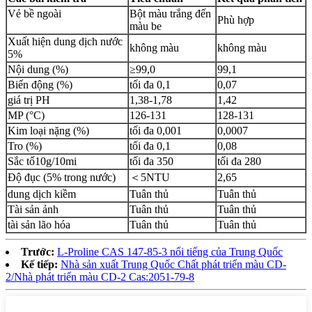
Vẻ bề ngoài
Bột màu trắng đến
Phù hợp
màu be
Xuất hiện dung dịch nước
không màu
không màu
5%
Nội dung (%)
≥99,0
99,1
Biến động (%)
tối đa 0,1
0,07
giá trị PH
1,38-1,78
1,42
MP (°C)
126-131
128-131
Kim loại nặng (%)
tối đa 0,001
0,0007
Tro (%)
tối đa 0,1
0,08
Sắc tố10g/10mi
tối đa 350
tối đa 280
Độ đục (5% trong nước)
＜5NTU
2,65
dung dịch kiềm
Tuân thủ
Tuân thủ
Tài sản ảnh
Tuân thủ
Tuân thủ
tài sản lão hóa
Tuân thủ
Tuân thủ
Trước:
L-Proline CAS 147-85-3 nổi tiếng của Trung Quốc
Kế tiếp:
Nhà sản xuất Trung Quốc Chất phát triển màu CD-
2/Nhà phát triển màu CD-2 Cas:2051-79-8