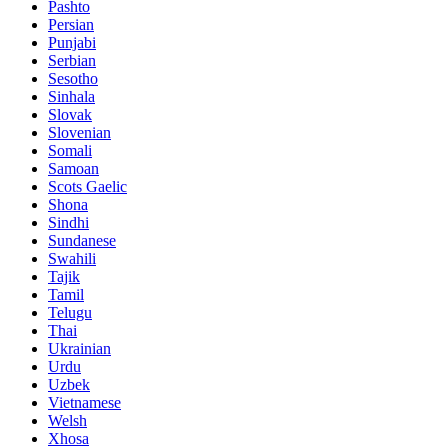
Pashto
Persian
Punjabi
Serbian
Sesotho
Sinhala
Slovak
Slovenian
Somali
Samoan
Scots Gaelic
Shona
Sindhi
Sundanese
Swahili
Tajik
Tamil
Telugu
Thai
Ukrainian
Urdu
Uzbek
Vietnamese
Welsh
Xhosa