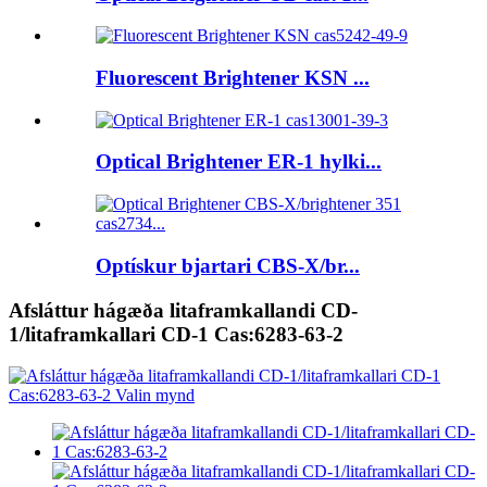
Fluorescent Brightener KSN ...
Optical Brightener ER-1 hylki...
Optískur bjartari CBS-X/br...
Afsláttur hágæða litaframkallandi CD-
1/litaframkallari CD-1 Cas:6283-63-2