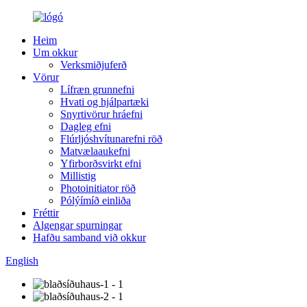
Heim
Um okkur
Verksmiðjuferð
Vörur
Lífræn grunnefni
Hvati og hjálpartæki
Snyrtivörur hráefni
Dagleg efni
Flúrljóshvítunarefni röð
Matvælaaukefni
Yfirborðsvirkt efni
Millistig
Photoinitiator röð
Pólýímíð einliða
Fréttir
Algengar spurningar
Hafðu samband við okkur
English