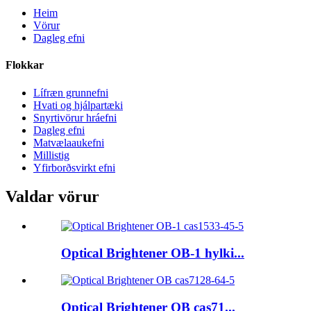
Heim
Vörur
Dagleg efni
Flokkar
Lífræn grunnefni
Hvati og hjálpartæki
Snyrtivörur hráefni
Dagleg efni
Matvælaaukefni
Millistig
Yfirborðsvirkt efni
Valdar vörur
Optical Brightener OB-1 hylki...
Optical Brightener OB cas71...