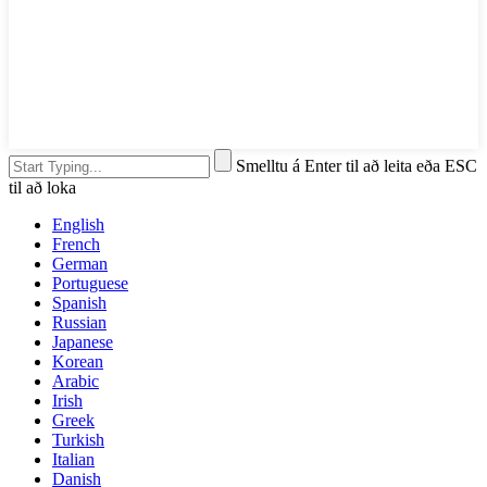
Smelltu á Enter til að leita eða ESC
til að loka
English
French
German
Portuguese
Spanish
Russian
Japanese
Korean
Arabic
Irish
Greek
Turkish
Italian
Danish