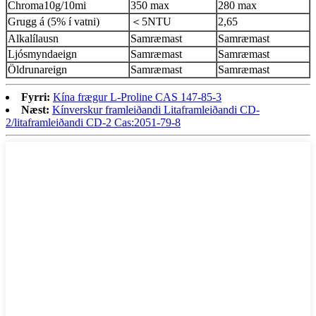
Chroma10g/10mi
350 max
280 max
Grugg á (5% í vatni)
＜5NTU
2,65
Alkalílausn
Samræmast
Samræmast
Ljósmyndaeign
Samræmast
Samræmast
Öldrunareign
Samræmast
Samræmast
Fyrri:
Kína frægur L-Proline CAS 147-85-3
Næst:
Kínverskur framleiðandi Litaframleiðandi CD-
2/litaframleiðandi CD-2 Cas:2051-79-8