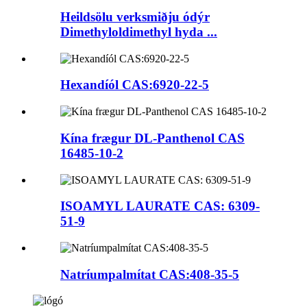
Heildsölu verksmiðju ódýr
Dimethyloldimethyl hyda ...
Hexandíól CAS:6920-22-5
Kína frægur DL-Panthenol CAS
16485-10-2
ISOAMYL LAURATE CAS: 6309-
51-9
Natríumpalmítat CAS:408-35-5