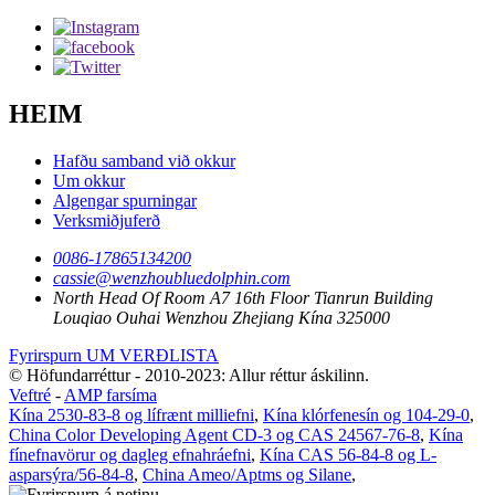
HEIM
Hafðu samband við okkur
Um okkur
Algengar spurningar
Verksmiðjuferð
0086-17865134200
cassie@wenzhoubluedolphin.com
North Head Of Room A7 16th Floor Tianrun Building
Louqiao Ouhai Wenzhou Zhejiang Kína 325000
Fyrirspurn UM VERÐLISTA
© Höfundarréttur - 2010-2023: Allur réttur áskilinn.
Veftré
-
AMP farsíma
Kína 2530-83-8 og lífrænt milliefni
,
Kína klórfenesín og 104-29-0
,
China Color Developing Agent CD-3 og CAS 24567-76-8
,
Kína
fínefnavörur og dagleg efnahráefni
,
Kína CAS 56-84-8 og L-
asparsýra/56-84-8
,
China Ameo/Aptms og Silane
,