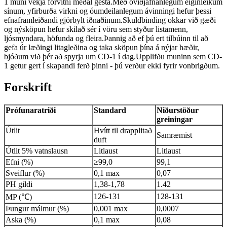
1 muni vekja forvitni meðal gesta.Með óviðjafnanlegum eiginleikum
sínum, yfirburða virkni og óumdeilanlegum ávinningi hefur þessi
efnaframleiðandi gjörbylt iðnaðinum.Skuldbinding okkar við gæði
og nýsköpun hefur skilað sér í vöru sem styður listamenn,
ljósmyndara, höfunda og fleira.Þannig að ef þú ert tilbúinn til að
gefa úr læðingi litagleðina og taka sköpun þína á nýjar hæðir,
bjóðum við þér að spyrja um CD-1 í dag.Upplifðu muninn sem CD-
1 getur gert í skapandi ferð þinni - þú verður ekki fyrir vonbrigðum.
Forskrift
Prófunaratriði
Standard
Niðurstöður
greiningar
Útlit
Hvítt til drapplitað
Samræmist
duft
Útlit 5% vatnslausn
Litlaust
Litlaust
Efni (%)
≥99,0
99,1
Sveiflur (%)
0,1 max
0,07
PH gildi
1,38-1,78
1.42
126-131
128-131
MP (℃)
Þungur málmur (%)
0,001 max
0,0007
Aska (%)
0,1 max
0,08