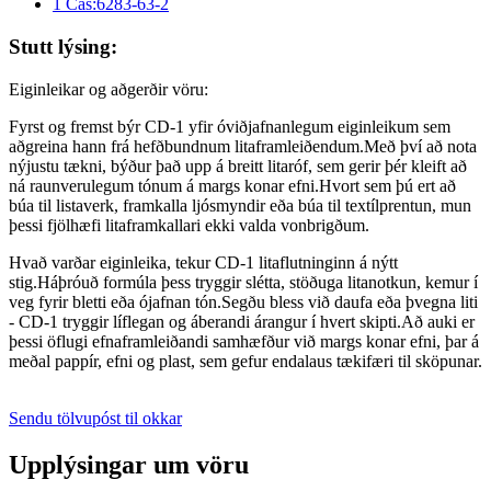
Stutt lýsing:
Eiginleikar og aðgerðir vöru:
Fyrst og fremst býr CD-1 yfir óviðjafnanlegum eiginleikum sem
aðgreina hann frá hefðbundnum litaframleiðendum.Með því að nota
nýjustu tækni, býður það upp á breitt litaróf, sem gerir þér kleift að
ná raunverulegum tónum á margs konar efni.Hvort sem þú ert að
búa til listaverk, framkalla ljósmyndir eða búa til textílprentun, mun
þessi fjölhæfi litaframkallari ekki valda vonbrigðum.
Hvað varðar eiginleika, tekur CD-1 litaflutninginn á nýtt
stig.Háþróuð formúla þess tryggir slétta, stöðuga litanotkun, kemur í
veg fyrir bletti eða ójafnan tón.Segðu bless við daufa eða þvegna liti
- CD-1 tryggir líflegan og áberandi árangur í hvert skipti.Að auki er
þessi öflugi efnaframleiðandi samhæfður við margs konar efni, þar á
meðal pappír, efni og plast, sem gefur endalaus tækifæri til sköpunar.
Sendu tölvupóst til okkar
Upplýsingar um vöru