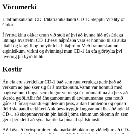
Vörumerki
Litaframkallandi CD-1/litaframkallandi CD-1: Slepptu Vitality of
Color
Í fyrirtækinu okkar erum við stolt af því að kynna hið nýstárlega
litninga hvarfefni CD-1.Þessi háþróaða vara er hönnuð til að auka
litalíf og langlífi og breytir leik í litaþróun.Með framúrskarandi
eiginleikum, virkni og ávinningi mun CD-1 án efa gjörbylta því
hvernig þú býrð til liti.
Kostir
Án efa eru styrkleikar CD-1 það sem raunverulega gerir það að
verkum að það sker sig úr á markaðnum.Varan var hönnuð með
hagkvæmni í huga, sem dregur verulega úr þróunartíma án þess að
skerða gæði.Allir frá áhugamönnum til atvinnumanna geta notið
góðs af tímasparandi eiginleikum þess, aukið framleiðni og opnað
fleiri skapandi tækifæri.Auk þess tryggir langvarandi litastöðugleiki
CD-1 að sköpunarverkin þín haldi ljóma sínum um ókomin ár, sem
gerir þér kleift að sýna hæfileika þína af sjálfstrausti.
Að laða að fyrirspurnir er lokamarkmið okkar og við teljum að CD-