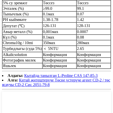
5% су эремәсе
Төссез
Төссез
Эчтәлек (%)
≥99.0
99.1
Тынычлык (%)
0.1мах
0.07
PH кыйммәте
1.38-1.78
1.42
126-131
128-131
Депутат (℃)
Авыр металл (%)
0,001мах
0.0007
Күл (%)
0.1мах
0.08
Chroma10g / 10mi
350мах
280мах
Турбидлыгы (суда 5%)
＜ 5NTU
2.65
Alkalicsolution
Конформация
Конформация
Фотографик милек
Конформация
Конформация
Яшьлек
Конформация
Конформация
Алдагы:
Кытайда танылган L-Proline CAS 147-85-3
Алга:
Китай җитештерүче Төсне үстерүче агент CD-2 / төс
ясаучы CD-2 Cas: 2051-79-8