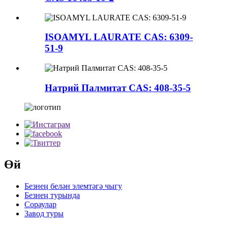
ISOAMYL LAURATE CAS: 6309-
51-9
Натрий Палмитат CAS: 408-35-5
Өй
Безнең белән элемтәгә чыгу
Безнең турында
Сораулар
Завод туры