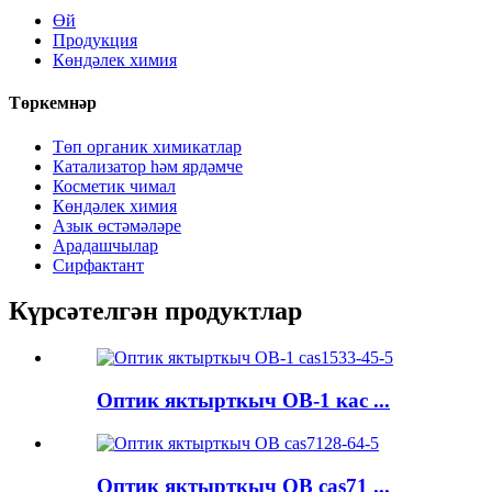
Өй
Продукция
Көндәлек химия
Төркемнәр
Төп органик химикатлар
Катализатор һәм ярдәмче
Косметик чимал
Көндәлек химия
Азык өстәмәләре
Арадашчылар
Сирфактант
Күрсәтелгән продуктлар
Оптик яктырткыч OB-1 кас ...
Оптик яктырткыч OB cas71 ...