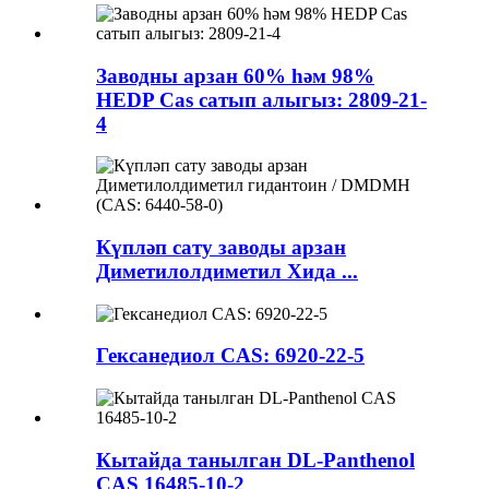
Заводны арзан 60% һәм 98%
HEDP Cas сатып алыгыз: 2809-21-
4
Күпләп сату заводы арзан
Диметилолдиметил Хида ...
Гексанедиол CAS: 6920-22-5
Кытайда танылган DL-Panthenol
CAS 16485-10-2