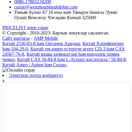
0086-17865134200
cassie@wenzhoubluedolphin.com
Төньяк бүлмә A7 16 нчы кат Тяньрун бинасы Лукяо
Оухай Венчжоу Чжэцзян Китай 325000
PRICELIST өчен сорау
© Copyright - 2010-2023: Барлык хокуклар сакланган.
Сайт картасы
-
AMP Mobile
Китай 2530-83-8 һәм Органик Арадаш
,
Китай Хлорфенезин
һәм 104-29-0
,
Кытай төсләрен үстерүче агент CD-3 һәм CAS
24567-76-8
,
Кытай яхшы химикатлар һәм көндәлек химик
чимал
,
Китай CAS 56-84-8 һәм L-Аспарт кислотасы / 56-84-8
,
Китай Ameo / Aptms һәм Силан
,
Электрон почта җибәрегез
x