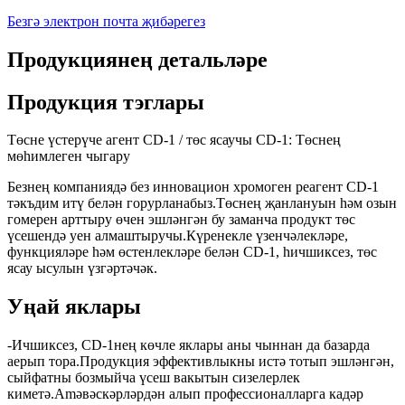
Безгә электрон почта җибәрегез
Продукциянең детальләре
Продукция тэглары
Төсне үстерүче агент CD-1 / төс ясаучы CD-1: Төснең
мөһимлеген чыгару
Безнең компаниядә без инновацион хромоген реагент CD-1
тәкъдим итү белән горурланабыз.Төснең җанлануын һәм озын
гомерен арттыру өчен эшләнгән бу заманча продукт төс
үсешендә уен алмаштыручы.Күренекле үзенчәлекләре,
функцияләре һәм өстенлекләре белән CD-1, һичшиксез, төс
ясау ысулын үзгәртәчәк.
Уңай яклары
-Ичшиксез, CD-1нең көчле яклары аны чыннан да базарда
аерып тора.Продукция эффективлыкны истә тотып эшләнгән,
сыйфатны бозмыйча үсеш вакытын сизелерлек
киметә.Amәвәскәрләрдән алып профессионалларга кадәр