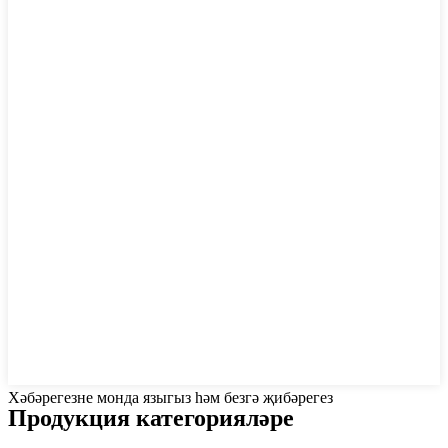
Хәбәрегезне монда языгыз һәм безгә җибәрегез
Продукция категорияләре