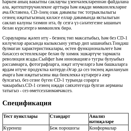
һәркем аның вакытны саклаучы үзенчәлекләреннән файдалана
ала, җитештерүчәнлекне арттыра һәм иҗади мөмкинлекләрне
ача.Өстәвенә, CD-1нең озак дәвамлы төс тотрыклылыгы
сезнең иҗатыгызның киләсе еллар дәвамында яктылыгын
саклап калуны тәэмин итә, бу сезгә үз сәләтегезне ышаныч
белән күрсәтергә мөмкинлек бирә.
Сорауларны җәлеп итү - безнең төп максатыбыз, һәм без CD-1
килүчеләр арасында кызыксыну уятыр дип ышанабыз.Тиңдәш
булмаган характеристикалары, өстен функциональлеге һәм
бәхәссез өстенлекләре белән бу химик эшкәртүче тармакта
революция ясады.Сыйфат һәм инновациягә тугры булуыбыз
рәссамнарга, фотографларга, иҗат итүчеләргә һәм башкаларга
ярдәм итүче продуктка китерде.Әгәр дә сез төснең җанлануын
ачарга һәм иҗатыгызны яңа биеклеккә күтәрергә әзер
булсагыз, без сезне бүген CD-1 турында сорарга
чакырабыз.CD-1 сезнең иҗади сәяхәтегездә булган аерманы
татыгыз - сез өметсезләнмәячәксез.
Спецификация
Тест пунктлары
Стандарт
Анализ
нәтиҗәләре
Күренеш
Беж порошогы
Конформалар