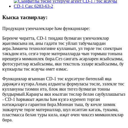
Кыска тасвирлау:
Продукция үзенчәлекләре һәм функцияләре:
Беренче чиратта, CD-1 тиңдәш булмаган үзенчәлекләр
җыелмасына ия, аны гадәти төс уйлап табучылардан
аера.Заманча технологияне кулланып, ул төрле төс спектрын
тәкъдим итә, сезгә төрле материалларда чын тормыш тонына
ирешергә мөмкинлек бирә.Сез сәнгать әсәрләрен ясыйсызмы,
фотосурәтләр ясыйсызмы, яки текстиль эзләре ясыйсызмы, бу
күпкырлы төс ясаучы өмет өзмәс.
Функцияләр ягыннан CD-1 төс күрсәтүне бөтенләй яңа
дәрәҗәгә күтәрә.Аның алдынгы формуласы төсле, эзлекле төс
куллануны тәэмин итә, блок яки тигез булмаган тонны
булдырмый.Караңгы яки юылган төсләр белән саубуллашыгыз
- CD-1 һәрвакыт җанлы һәм күзгә күренеп торган
нәтиҗәләргә гарантия бирә.Моннан тыш, бу көчле химик
эшкәртүче төрле материаллар, шул исәптән кәгазь, тукыма,
пластмасса белән туры килә, иҗат өчен чиксез мөмкинлекләр
бирә.