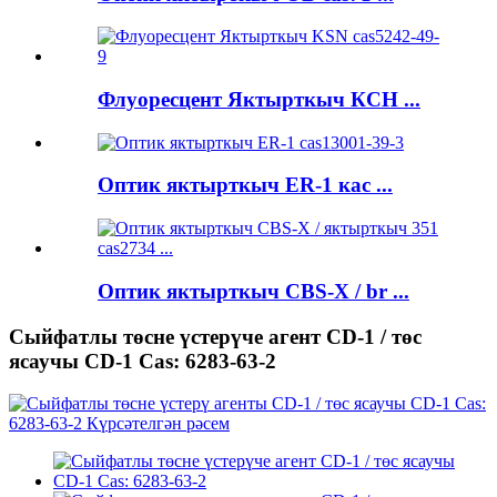
Флуоресцент Яктырткыч КСН ...
Оптик яктырткыч ER-1 кас ...
Оптик яктырткыч CBS-X / br ...
Сыйфатлы төсне үстерүче агент CD-1 / төс
ясаучы CD-1 Cas: 6283-63-2