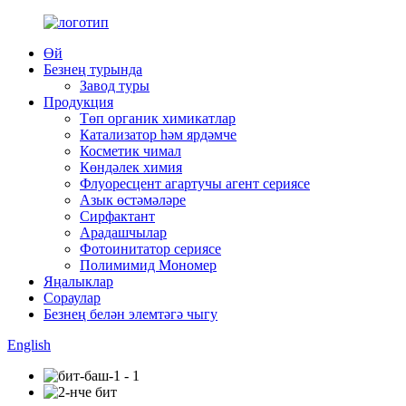
Өй
Безнең турында
Завод туры
Продукция
Төп органик химикатлар
Катализатор һәм ярдәмче
Косметик чимал
Көндәлек химия
Флуоресцент агартучы агент сериясе
Азык өстәмәләре
Сирфактант
Арадашчылар
Фотоинитатор сериясе
Полимимид Мономер
Яңалыклар
Сораулар
Безнең белән элемтәгә чыгу
English