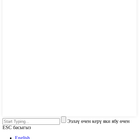
Эзләү өчен керү яки ябу өчен
ESC басыгыз
English