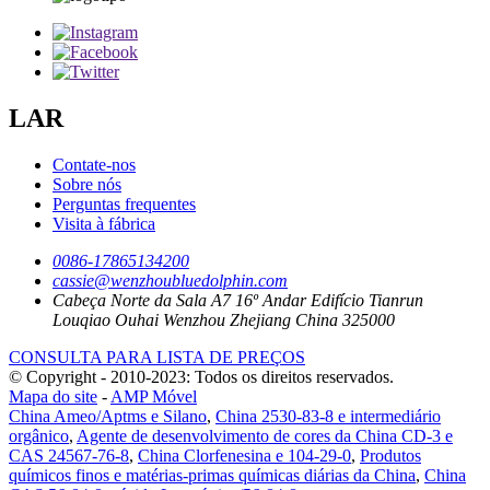
LAR
Contate-nos
Sobre nós
Perguntas frequentes
Visita à fábrica
0086-17865134200
cassie@wenzhoubluedolphin.com
Cabeça Norte da Sala A7 16º Andar Edifício Tianrun
Louqiao Ouhai Wenzhou Zhejiang China 325000
CONSULTA PARA LISTA DE PREÇOS
© Copyright - 2010-2023: Todos os direitos reservados.
Mapa do site
-
AMP Móvel
China Ameo/Aptms e Silano
,
China 2530-83-8 e intermediário
orgânico
,
Agente de desenvolvimento de cores da China CD-3 e
CAS 24567-76-8
,
China Clorfenesina e 104-29-0
,
Produtos
químicos finos e matérias-primas químicas diárias da China
,
China