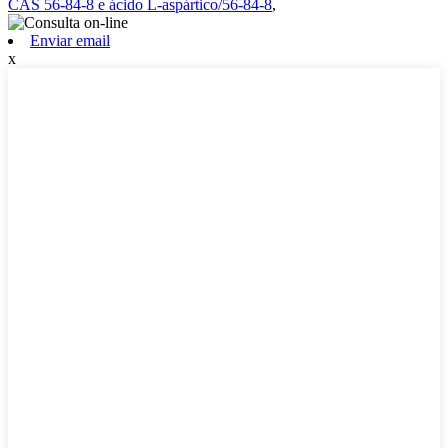
CAS 56-84-8 e ácido L-aspártico/56-84-8
,
Enviar email
x