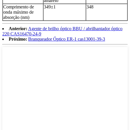
amarelo
Comprimento de
349±1
348
onda máximo de
absorção (nm)
Anterior:
Agente de brilho óptico BBU / abrilhantador óptico
220 CAS16470-24-9
Próximo:
Branqueador Óptico ER-1 cas13001-39-3