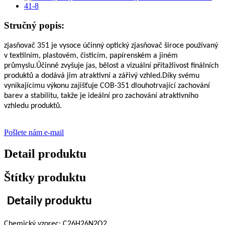
Stručný popis:
zjasňovač 351 je vysoce účinný optický zjasňovač široce používaný
v textilním, plastovém, čisticím, papírenském a jiném
průmyslu.Účinně zvyšuje jas, bělost a vizuální přitažlivost finálních
produktů a dodává jim atraktivní a zářivý vzhled.Díky svému
vynikajícímu výkonu zajišťuje COB-351 dlouhotrvající zachování
barev a stabilitu, takže je ideální pro zachování atraktivního
vzhledu produktů.
Pošlete nám e-mail
Detail produktu
Štítky produktu
Detaily produktu
Chemický vzorec: C26H26N2O2