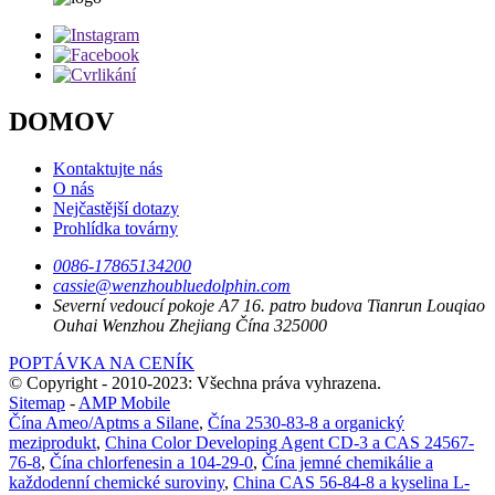
DOMOV
Kontaktujte nás
O nás
Nejčastější dotazy
Prohlídka továrny
0086-17865134200
cassie@wenzhoubluedolphin.com
Severní vedoucí pokoje A7 16. patro budova Tianrun Louqiao
Ouhai Wenzhou Zhejiang Čína 325000
POPTÁVKA NA CENÍK
© Copyright - 2010-2023: Všechna práva vyhrazena.
Sitemap
-
AMP Mobile
Čína Ameo/Aptms a Silane
,
Čína 2530-83-8 a organický
meziprodukt
,
China Color Developing Agent CD-3 a CAS 24567-
76-8
,
Čína chlorfenesin a 104-29-0
,
Čína jemné chemikálie a
každodenní chemické suroviny
,
China CAS 56-84-8 a kyselina L-