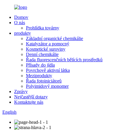
Domov
O nás
Prohlídka továrny
produkty
Základní organické chemikálie
Katalyzátor a pomocný
Kosmetické suroviny
Denní chemikálie
Řada fluorescenčních bělících prostředků
Přísady do jídla
Povrchově aktivní látka
Meziprodukty
Řada fotoiniciátorů
Polyimidový monomer
Zprávy
Nejčastější dotazy
Kontaktujte nás
English