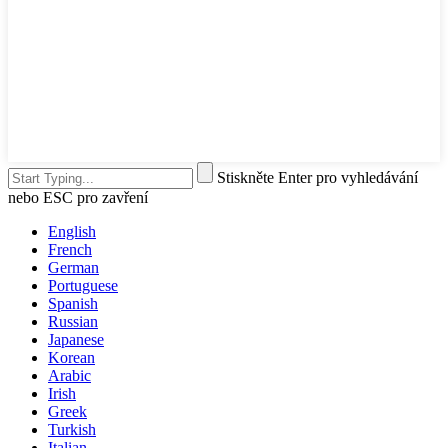
Stiskněte Enter pro vyhledávání
nebo ESC pro zavření
English
French
German
Portuguese
Spanish
Russian
Japanese
Korean
Arabic
Irish
Greek
Turkish
Italian