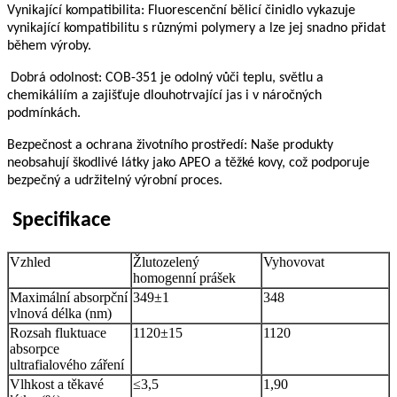
Vynikající kompatibilita: Fluorescenční bělicí činidlo vykazuje
vynikající kompatibilitu s různými polymery a lze jej snadno přidat
během výroby.
Dobrá odolnost: COB-351 je odolný vůči teplu, světlu a
chemikáliím a zajišťuje dlouhotrvající jas i v náročných
podmínkách.
Bezpečnost a ochrana životního prostředí: Naše produkty
neobsahují škodlivé látky jako APEO a těžké kovy, což podporuje
bezpečný a udržitelný výrobní proces.
Specifikace
Vzhled
Žlutozelený
Vyhovovat
homogenní prášek
Maximální absorpční
349±1
348
vlnová délka (nm)
Rozsah fluktuace
1120±15
1120
absorpce
ultrafialového záření
Vlhkost a těkavé
≤3,5
1,90