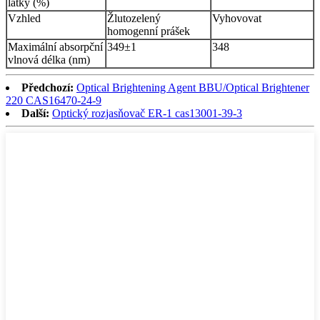
látky (%)
Vzhled
Žlutozelený
Vyhovovat
homogenní prášek
Maximální absorpční
349±1
348
vlnová délka (nm)
Předchozí:
Optical Brightening Agent BBU/Optical Brightener
220 CAS16470-24-9
Další:
Optický rozjasňovač ER-1 cas13001-39-3