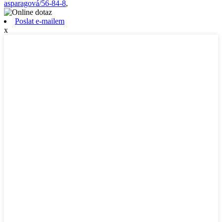
asparagová/56-84-8
,
Poslat e-mailem
x