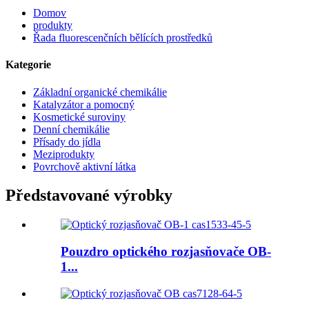
Domov
produkty
Řada fluorescenčních bělících prostředků
Kategorie
Základní organické chemikálie
Katalyzátor a pomocný
Kosmetické suroviny
Denní chemikálie
Přísady do jídla
Meziprodukty
Povrchově aktivní látka
Představované výrobky
Pouzdro optického rozjasňovače OB-
1...