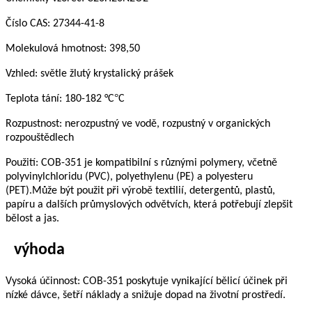
Číslo CAS: 27344-41-8
Molekulová hmotnost: 398,50
Vzhled: světle žlutý krystalický prášek
°
Teplota tání: 180-182 °C
C
Rozpustnost: nerozpustný ve vodě, rozpustný v organických
rozpouštědlech
Použití: COB-351 je kompatibilní s různými polymery, včetně
polyvinylchloridu (PVC), polyethylenu (PE) a polyesteru
(PET).Může být použit při výrobě textilií, detergentů, plastů,
papíru a dalších průmyslových odvětvích, která potřebují zlepšit
bělost a jas.
výhoda
Vysoká účinnost: COB-351 poskytuje vynikající bělicí účinek při
nízké dávce, šetří náklady a snižuje dopad na životní prostředí.