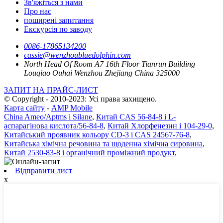
Зв'яжіться з нами
Про нас
поширені запитання
Екскурсія по заводу
0086-17865134200
cassie@wenzhoubluedolphin.com
North Head Of Room A7 16th Floor Tianrun Building
Louqiao Ouhai Wenzhou Zhejiang China 325000
ЗАПИТ НА ПРАЙС-ЛИСТ
© Copyright - 2010-2023: Усі права захищено.
Карта сайту
-
AMP Mobile
China Ameo/Aptms і Silane
,
Китай CAS 56-84-8 і L-
аспарагінова кислота/56-84-8
,
Китай Хлорфенезин і 104-29-0
,
Китайський проявник кольору CD-3 і CAS 24567-76-8
,
Китайська хімічна речовина та щоденна хімічна сировина
,
Китай 2530-83-8 і органічний проміжний продукт
,
Відправити лист
x