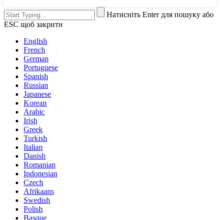
Натисніть Enter для пошуку або
ESC щоб закрити
English
French
German
Portuguese
Spanish
Russian
Japanese
Korean
Arabic
Irish
Greek
Turkish
Italian
Danish
Romanian
Indonesian
Czech
Afrikaans
Swedish
Polish
Basque