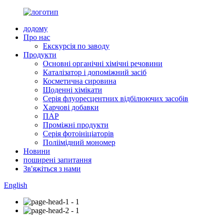
додому
Про нас
Екскурсія по заводу
Продукти
Основні органічні хімічні речовини
Каталізатор і допоміжний засіб
Косметична сировина
Щоденні хімікати
Серія флуоресцентних відбілюючих засобів
Харчові добавки
ПАР
Проміжні продукти
Серія фотоініціаторів
Поліімідний мономер
Новини
поширені запитання
Зв'яжіться з нами
English