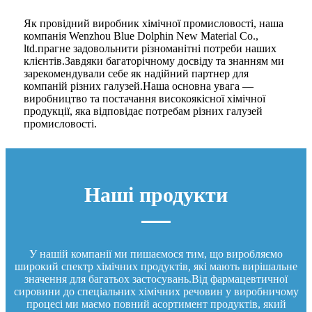
Як провідний виробник хімічної промисловості, наша
компанія Wenzhou Blue Dolphin New Material Co.,
ltd.прагне задовольнити різноманітні потреби наших
клієнтів.Завдяки багаторічному досвіду та знанням ми
зарекомендували себе як надійний партнер для
компаній різних галузей.Наша основна увага —
виробництво та постачання високоякісної хімічної
продукції, яка відповідає потребам різних галузей
промисловості.
Наші продукти
У нашій компанії ми пишаємося тим, що виробляємо
широкий спектр хімічних продуктів, які мають вирішальне
значення для багатьох застосувань.Від фармацевтичної
сировини до спеціальних хімічних речовин у виробничому
процесі ми маємо повний асортимент продуктів, який