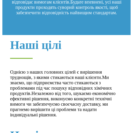
відповідає вимогам клієнтів.Будьте впевнені, усі наші
продукти проходять суворий контроль якості, щоб
забезпечити відповідність найвищим стандартам.
Наші цілі
Однією з наших головних цілей є вирішення
труднощів, з якими стикаються наші клієнти.Ми
знаємо, що підприємства часто стикаються з
проблемами під час пошуку відповідних хімічних
продуктів.Незалежно від того, шукаємо економічно
ефективні рішення, виконуємо конкретні технічні
вимоги чи забезпечуємо своєчасну доставку, ми
прагнемо вирішити ці проблеми та надати
індивідуальні рішення.