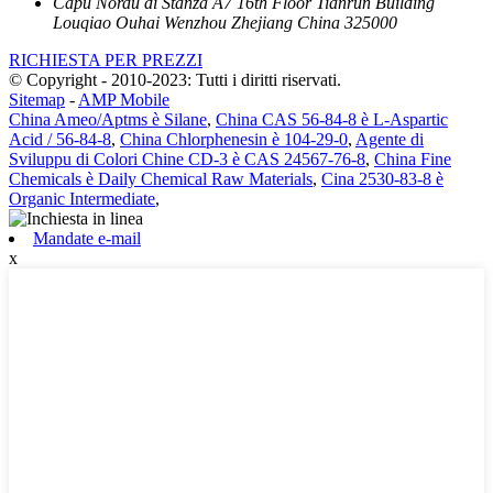
Capu Nordu di Stanza A7 16th Floor Tianrun Building
Louqiao Ouhai Wenzhou Zhejiang China 325000
RICHIESTA PER PREZZI
© Copyright - 2010-2023: Tutti i diritti riservati.
Sitemap
-
AMP Mobile
China Ameo/Aptms è Silane
,
China CAS 56-84-8 è L-Aspartic
Acid / 56-84-8
,
China Chlorphenesin è 104-29-0
,
Agente di
Sviluppu di Colori Chine CD-3 è CAS 24567-76-8
,
China Fine
Chemicals è Daily Chemical Raw Materials
,
Cina 2530-83-8 è
Organic Intermediate
,
Mandate e-mail
x