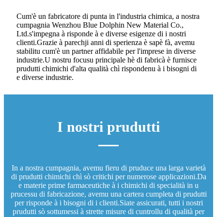
Cum'è un fabricatore di punta in l'industria chimica, a nostra
cumpagnia Wenzhou Blue Dolphin New Material Co.,
Ltd.s'impegna à risponde à e diverse esigenze di i nostri
clienti.Grazie à parechji anni di sperienza è sapè fà, avemu
stabilitu cum'è un partner affidabile per l'imprese in diverse
industrie.U nostru focusu principale hè di fabricà è furnisce
prudutti chimichi d'alta qualità chì rispondenu à i bisogni di
e diverse industrie.
I nostri prudutti
In a nostra cumpagnia, avemu fieru di pruduce una larga varietà
di prudutti chimichi chì sò critichi per numerose applicazioni.Da
e materie prime farmaceutiche à i chimichi di specialità in u
prucessu di fabricazione, avemu una cartera cumpleta di prudutti
per risponde à i bisogni di i clienti.Siate assicurati, tutti i nostri
prudutti sò sottumessi à strette misure di cuntrollu di qualità per