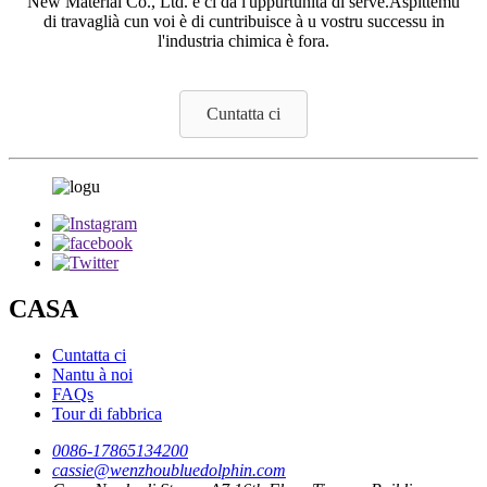
New Material Co., Ltd. è ci dà l'uppurtunità di serve.Aspittemu
di travaglià cun voi è di cuntribuisce à u vostru successu in
l'industria chimica è fora.
Cuntatta ci
CASA
Cuntatta ci
Nantu à noi
FAQs
Tour di fabbrica
0086-17865134200
cassie@wenzhoubluedolphin.com