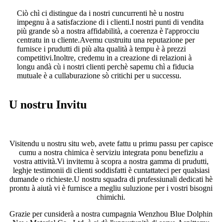
Ciò chì ci distingue da i nostri cuncurrenti hè u nostru
impegnu à a satisfaczione di i clienti.I nostri punti di vendita
più grande sò a nostra affidabilità, a coerenza è l'approcciu
centratu in u cliente.Avemu custruitu una reputazione per
furnisce i prudutti di più alta qualità à tempu è à prezzi
competitivi.Inoltre, credemu in a creazione di relazioni à
longu andà cù i nostri clienti perchè sapemu chì a fiducia
mutuale è a cullaburazione sò critichi per u successu.
U nostru Invitu
Visitendu u nostru situ web, avete fattu u primu passu per capisce
cumu a nostra chimica è serviziu integrata ponu benefiziu a
vostra attività.Vi invitemu à scopra a nostra gamma di prudutti,
leghje testimonii di clienti soddisfatti è cuntattateci per qualsiasi
dumande o richieste.U nostru squadra di prufessiunali dedicati hè
prontu à aiutà vi è furnisce a megliu suluzione per i vostri bisogni
chimichi.
Grazie per cunsiderà a nostra cumpagnia Wenzhou Blue Dolphin