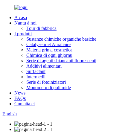
A casa
Nantu à noi
Tour di fabbrica
I prudutti
Sustanze chimiche organiche basiche
Catalyseur et Auxiliaire
Materia prima cosmetica
Chimica di ogni ghjornu
Serie di agenti sbiancanti fluorescenti
Additivi alimentari
Surfactant
Intermedii
Serie di fotoiniziatori
Monomeru di poliimide
News
FAQs
Cuntatta ci
English