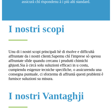
assicurà chì rispondenu à i più alti standard.
I nostri scopi
Unu di i nostri scopi principali hè di risolve e difficultà
affruntate da i nostri clienti.Sapemu chì l'imprese sò spessu
affruntate sfide quandu cercanu i prudutti chimichi
ghjusti.Sia à circà solu suluzioni efficaci in u costu,
cumpiendu esigenze tecniche specifiche, o assicurendu una
consegna puntuale, ci sforzemu di affruntà questi prublemi è
furnisce suluzioni su misura.
I nostri Vantaghji