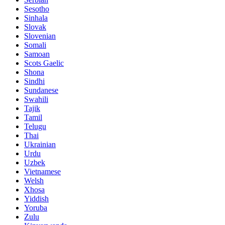
Sesotho
Sinhala
Slovak
Slovenian
Somali
Samoan
Scots Gaelic
Shona
Sindhi
Sundanese
Swahili
Tajik
Tamil
Telugu
Thai
Ukrainian
Urdu
Uzbek
Vietnamese
Welsh
Xhosa
Yiddish
Yoruba
Zulu