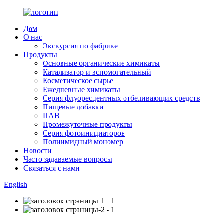
Дом
О нас
Экскурсия по фабрике
Продукты
Основные органические химикаты
Катализатор и вспомогательный
Косметическое сырье
Ежедневные химикаты
Серия флуоресцентных отбеливающих средств
Пищевые добавки
ПАВ
Промежуточные продукты
Серия фотоинициаторов
Полиимидный мономер
Новости
Часто задаваемые вопросы
Связаться с нами
English