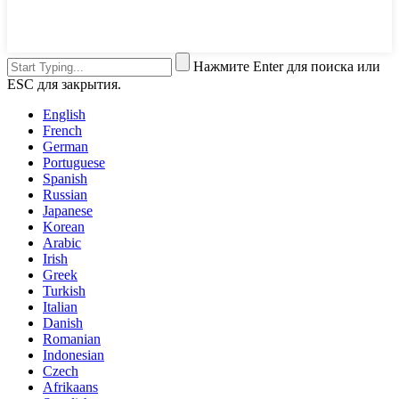
Нажмите Enter для поиска или
ESC для закрытия.
English
French
German
Portuguese
Spanish
Russian
Japanese
Korean
Arabic
Irish
Greek
Turkish
Italian
Danish
Romanian
Indonesian
Czech
Afrikaans