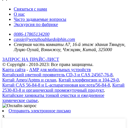
Связаться с нами
О нас
Часто задаваемые вопросы
Экскурсия по фабрике
0086-17865134200
cassie@wenzhoubluedolphin.com
Северная часть комнаты А7, 16-й этаж здания Тяньрун,
Луцяо Оухай, Вэньчжоу, Чжэцзян, Китай, 325000
ЗАПРОС НА ПРАЙС-ЛИСТ
© Copyright - 2010-2023: Все права защищены.
Карта сайта
-
AMP для мобильных устройств
Китайский цветной проявитель CD-3 и CAS 24567-76-8
,
Китай Ameo/Aptms и силан
,
Китай хлорфенезин и 104-29-0
,
Китай CAS 56-84-8 и L-аспарагиновая кислота/56-84-8
,
Китай
2530-83-8 и органический промежуточный продукт
,
Китайские химикаты тонкой очистки и ежедневное
химическое сырье
,
Отправить электронное письмо
x