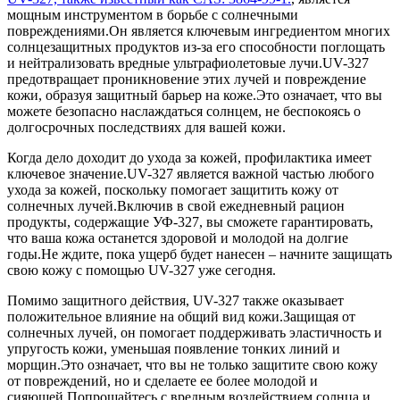
мощным инструментом в борьбе с солнечными
повреждениями.Он является ключевым ингредиентом многих
солнцезащитных продуктов из-за его способности поглощать
и нейтрализовать вредные ультрафиолетовые лучи.UV-327
предотвращает проникновение этих лучей и повреждение
кожи, образуя защитный барьер на коже.Это означает, что вы
можете безопасно наслаждаться солнцем, не беспокоясь о
долгосрочных последствиях для вашей кожи.
Когда дело доходит до ухода за кожей, профилактика имеет
ключевое значение.UV-327 является важной частью любого
ухода за кожей, поскольку помогает защитить кожу от
солнечных лучей.Включив в свой ежедневный рацион
продукты, содержащие УФ-327, вы сможете гарантировать,
что ваша кожа останется здоровой и молодой на долгие
годы.Не ждите, пока ущерб будет нанесен – начните защищать
свою кожу с помощью UV-327 уже сегодня.
Помимо защитного действия, UV-327 также оказывает
положительное влияние на общий вид кожи.Защищая от
солнечных лучей, он помогает поддерживать эластичность и
упругость кожи, уменьшая появление тонких линий и
морщин.Это означает, что вы не только защитите свою кожу
от повреждений, но и сделаете ее более молодой и
сияющей.Попрощайтесь с вредным воздействием солнца и